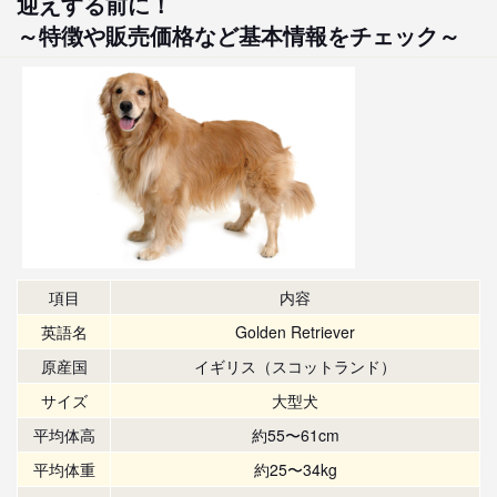
迎えする前に！
～特徴や販売価格など基本情報をチェック～
項目
内容
英語名
Golden Retriever
原産国
イギリス（スコットランド）
サイズ
大型犬
平均体高
約55〜61cm
平均体重
約25〜34kg