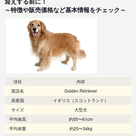
迎えする前に！
～特徴や販売価格など基本情報をチェック～
項目
内容
英語名
Golden Retriever
原産国
イギリス（スコットランド）
サイズ
大型犬
平均体高
約55〜61cm
平均体重
約25〜34kg