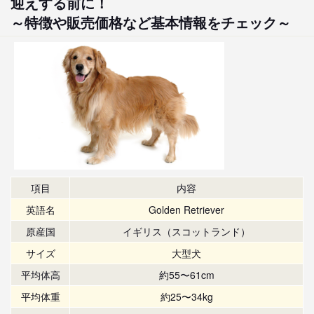
迎えする前に！
～特徴や販売価格など基本情報をチェック～
項目
内容
英語名
Golden Retriever
原産国
イギリス（スコットランド）
サイズ
大型犬
平均体高
約55〜61cm
平均体重
約25〜34kg