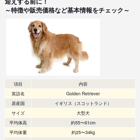
迎えする前に！
～特徴や販売価格など基本情報をチェック～
項目
内容
英語名
Golden Retriever
原産国
イギリス（スコットランド）
サイズ
大型犬
平均体高
約55〜61cm
平均体重
約25〜34kg