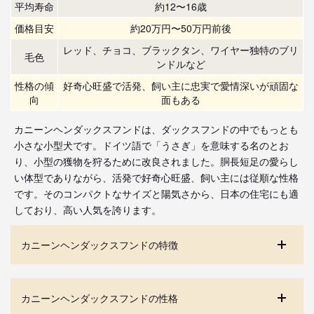
平均寿命
約12〜16歳
価格目安
約20万円〜50万円前後
レッド、チョコ、ブラックタン、ワイヤー独特のブリ
毛色
ンドルなど
性格の傾
好奇心旺盛で活発、飼い主に忠実で愛情深いが頑固な
向
面もある
カニーンヘンダックスフンドは、ダックスフンドの中でもっとも
小さな小型犬です。ドイツ語で「うさぎ」を意味する名のとお
り、小型の獲物を狩るために改良されました。胴長短足の愛らし
い体型でありながら、活発で好奇心旺盛、飼い主には従順な性格
です。そのコンパクトなサイズと陽気さから、日本の住宅にも適
しており、高い人気を誇ります。
カニーンヘンダックスフンドの特徴
カニーンヘンダックスフンドの性格