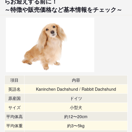
らお迎えする前に！
～特徴や販売価格など基本情報をチェック～
項目
内容
英語名
Kaninchen Dachshund / Rabbit Dachshund
原産国
ドイツ
サイズ
小型犬
平均体高
約12〜20cm
平均体重
約3〜5kg