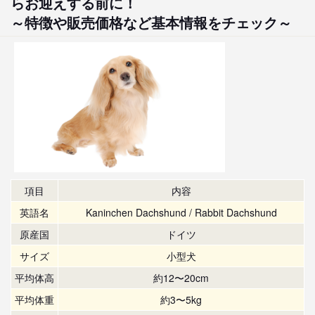
らお迎えする前に！
～特徴や販売価格など基本情報をチェック～
項目
内容
英語名
Kaninchen Dachshund / Rabbit Dachshund
原産国
ドイツ
サイズ
小型犬
平均体高
約12〜20cm
平均体重
約3〜5kg