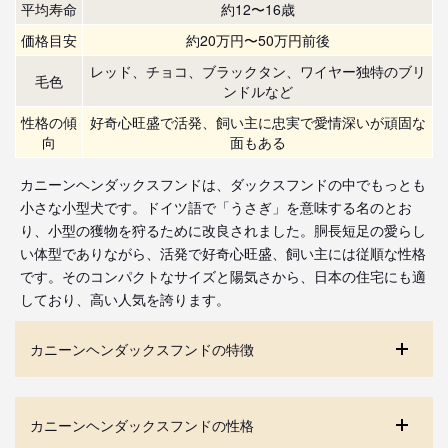
平均寿命
約12〜16歳
価格目安
約20万円〜50万円前後
レッド、チョコ、ブラックタン、ワイヤー独特のブリ
毛色
ンドルなど
性格の傾
好奇心旺盛で活発、飼い主に忠実で愛情深いが頑固な
向
面もある
カニーンヘンダックスフンドは、ダックスフンドの中でもっとも
小さな小型犬です。ドイツ語で「うさぎ」を意味する名のとお
り、小型の獲物を狩るために改良されました。胴長短足の愛らし
い体型でありながら、活発で好奇心旺盛、飼い主には従順な性格
です。そのコンパクトなサイズと陽気さから、日本の住宅にも適
しており、高い人気を誇ります。
カニーンヘンダックスフンドの特徴
カニーンヘンダックスフンドの性格