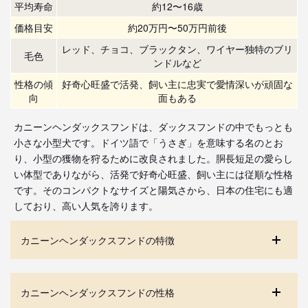
平均寿命
約12〜16歳
価格目安
約20万円〜50万円前後
レッド、チョコ、ブラックタン、ワイヤー独特のブリ
毛色
ンドルなど
性格の傾
好奇心旺盛で活発、飼い主に忠実で愛情深いが頑固な
向
面もある
カニーンヘンダックスフンドは、ダックスフンドの中でもっとも
小さな小型犬です。ドイツ語で「うさぎ」を意味する名のとお
り、小型の獲物を狩るために改良されました。胴長短足の愛らし
い体型でありながら、活発で好奇心旺盛、飼い主には従順な性格
です。そのコンパクトなサイズと陽気さから、日本の住宅にも適
しており、高い人気を誇ります。
カニーンヘンダックスフンドの特徴
カニーンヘンダックスフンドの性格