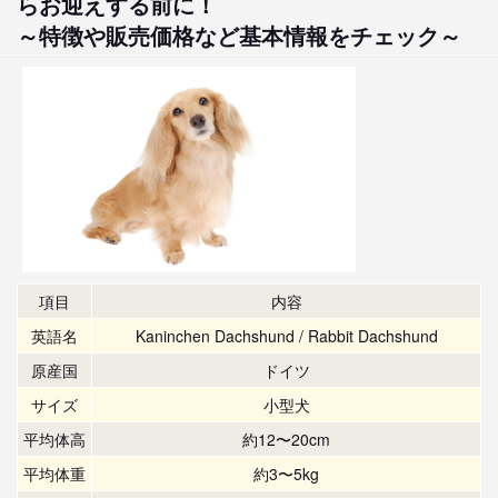
らお迎えする前に！
～特徴や販売価格など基本情報をチェック～
項目
内容
英語名
Kaninchen Dachshund / Rabbit Dachshund
原産国
ドイツ
サイズ
小型犬
平均体高
約12〜20cm
平均体重
約3〜5kg