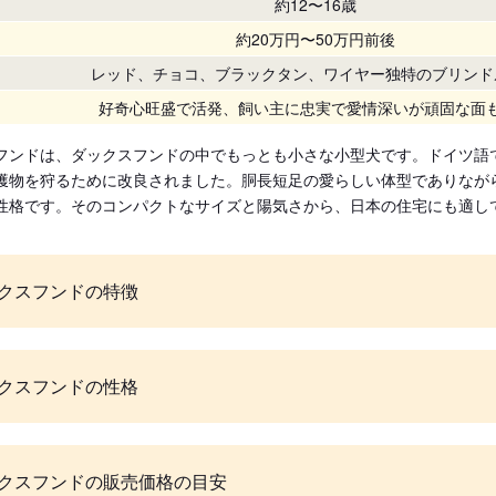
約12〜16歳
約20万円〜50万円前後
レッド、チョコ、ブラックタン、ワイヤー独特のブリンド
好奇心旺盛で活発、飼い主に忠実で愛情深いが頑固な面
フンドは、ダックスフンドの中でもっとも小さな小型犬です。ドイツ語
獲物を狩るために改良されました。胴長短足の愛らしい体型でありなが
性格です。そのコンパクトなサイズと陽気さから、日本の住宅にも適し
クスフンドの特徴
クスフンドの性格
クスフンドの販売価格の目安