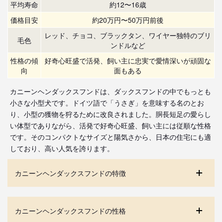
平均寿命
約12〜16歳
価格目安
約20万円〜50万円前後
レッド、チョコ、ブラックタン、ワイヤー独特のブリ
毛色
ンドルなど
性格の傾
好奇心旺盛で活発、飼い主に忠実で愛情深いが頑固な
向
面もある
カニーンヘンダックスフンドは、ダックスフンドの中でもっとも
小さな小型犬です。ドイツ語で「うさぎ」を意味する名のとお
り、小型の獲物を狩るために改良されました。胴長短足の愛らし
い体型でありながら、活発で好奇心旺盛、飼い主には従順な性格
です。そのコンパクトなサイズと陽気さから、日本の住宅にも適
しており、高い人気を誇ります。
カニーンヘンダックスフンドの特徴
カニーンヘンダックスフンドの性格