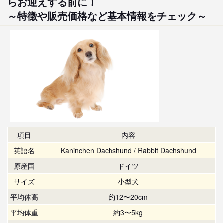
らお迎えする前に！
～特徴や販売価格など基本情報をチェック～
項目
内容
英語名
Kaninchen Dachshund / Rabbit Dachshund
原産国
ドイツ
サイズ
小型犬
平均体高
約12〜20cm
平均体重
約3〜5kg