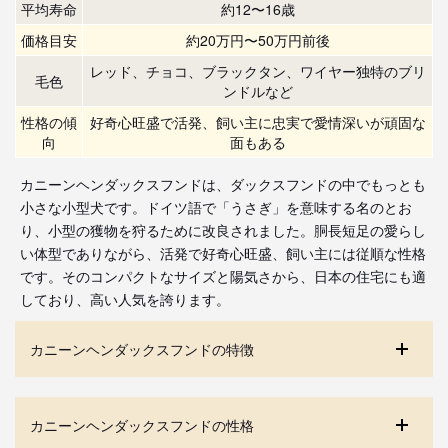
平均寿命
約12〜16歳
価格目安
約20万円〜50万円前後
レッド、チョコ、ブラックタン、ワイヤー独特のブリ
毛色
ンドルなど
性格の傾
好奇心旺盛で活発、飼い主に忠実で愛情深いが頑固な
向
面もある
カニーンヘンダックスフンドは、ダックスフンドの中でもっとも
小さな小型犬です。ドイツ語で「うさぎ」を意味する名のとお
り、小型の獲物を狩るために改良されました。胴長短足の愛らし
い体型でありながら、活発で好奇心旺盛、飼い主には従順な性格
です。そのコンパクトなサイズと陽気さから、日本の住宅にも適
しており、高い人気を誇ります。
カニーンヘンダックスフンドの特徴
カニーンヘンダックスフンドの性格