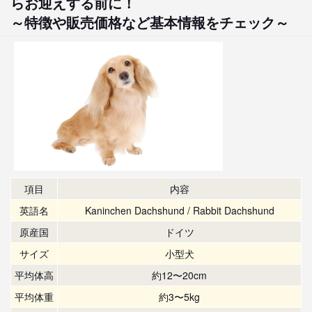
らお迎えする前に！
～特徴や販売価格など基本情報をチェック～
項目
内容
英語名
Kaninchen Dachshund / Rabbit Dachshund
原産国
ドイツ
サイズ
小型犬
平均体高
約12〜20cm
平均体重
約3〜5kg