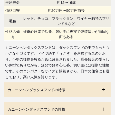
平均寿命
約12〜16歳
価格目安
約20万円〜50万円前後
レッド、チョコ、ブラックタン、ワイヤー独特のブリ
毛色
ンドルなど
性格の傾
好奇心旺盛で活発、飼い主に忠実で愛情深いが頑固な
向
面もある
カニーンヘンダックスフンドは、ダックスフンドの中でもっとも
小さな小型犬です。ドイツ語で「うさぎ」を意味する名のとお
り、小型の獲物を狩るために改良されました。胴長短足の愛らし
い体型でありながら、活発で好奇心旺盛、飼い主には従順な性格
です。そのコンパクトなサイズと陽気さから、日本の住宅にも適
しており、高い人気を誇ります。
カニーンヘンダックスフンドの特徴
カニーンヘンダックスフンドの性格