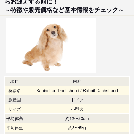
らお迎えする前に！
～特徴や販売価格など基本情報をチェック～
項目
内容
英語名
Kaninchen Dachshund / Rabbit Dachshund
原産国
ドイツ
サイズ
小型犬
平均体高
約12〜20cm
平均体重
約3〜5kg