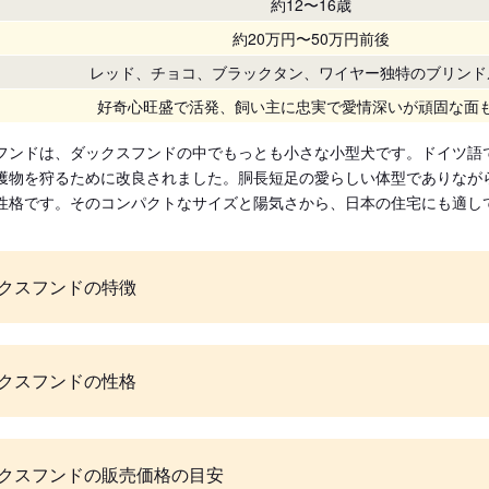
約12〜16歳
約20万円〜50万円前後
レッド、チョコ、ブラックタン、ワイヤー独特のブリンド
好奇心旺盛で活発、飼い主に忠実で愛情深いが頑固な面
フンドは、ダックスフンドの中でもっとも小さな小型犬です。ドイツ語
獲物を狩るために改良されました。胴長短足の愛らしい体型でありなが
性格です。そのコンパクトなサイズと陽気さから、日本の住宅にも適し
クスフンドの特徴
クスフンドの性格
クスフンドの販売価格の目安