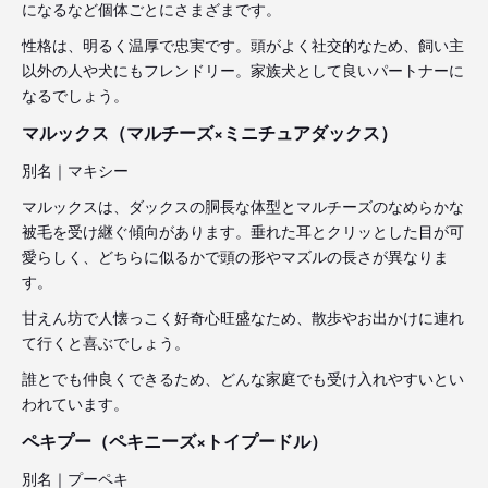
になるなど個体ごとにさまざまです。
性格は、明るく温厚で忠実です。頭がよく社交的なため、飼い主
以外の人や犬にもフレンドリー。家族犬として良いパートナーに
なるでしょう。
マルックス（マルチーズ×ミニチュアダックス）
別名｜マキシー
マルックスは、ダックスの胴長な体型とマルチーズのなめらかな
被毛を受け継ぐ傾向があります。垂れた耳とクリッとした目が可
愛らしく、どちらに似るかで頭の形やマズルの長さが異なりま
す。
甘えん坊で人懐っこく好奇心旺盛なため、散歩やお出かけに連れ
て行くと喜ぶでしょう。
誰とでも仲良くできるため、どんな家庭でも受け入れやすいとい
われています。
ペキプー（ペキニーズ×トイプードル）
別名｜プーペキ