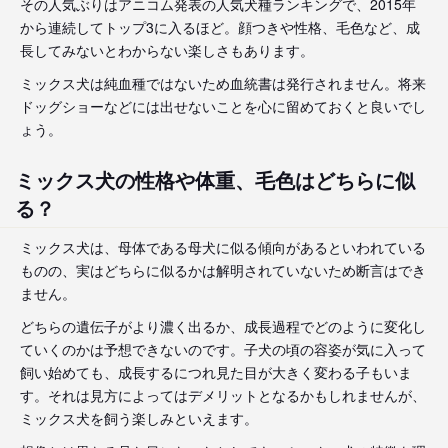
その人気ぶりはアニコム発表の人気犬種ランキングで、2015年
から連続してトップ3に入るほど。顔つきや性格、毛色など、成
長してみないとわからない楽しさもあります。
ミックス犬は純血種ではないため血統書は発行されません。将来
ドッグショーなどには出せないことを心に留めておくと良いでし
ょう。
ミックス犬の性格や体重、毛色はどちらに似
る？
ミックス犬は、母体である母犬に似る傾向があるといわれている
ものの、実はどちらに似るかは解明されていないため断言はでき
ません。
どちらの遺伝子がより濃く出るか、成長過程でどのように変化し
ていくのかは予想できないのです。子犬の頃の容姿が気に入って
飼い始めても、成長するにつれ見た目が大きく変わる子もいま
す。それは見方によってはデメリットとなるかもしれませんが、
ミックス犬を飼う楽しみといえます。