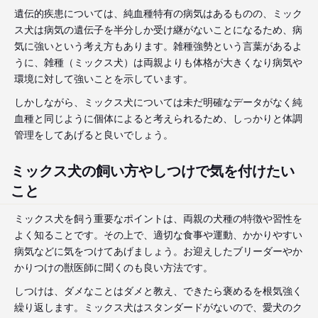
遺伝的疾患については、純血種特有の病気はあるものの、ミック
ス犬は病気の遺伝子を半分しか受け継がないことになるため、病
気に強いという考え方もあります。雑種強勢という言葉があるよ
うに、雑種（ミックス犬）は両親よりも体格が大きくなり病気や
環境に対して強いことを示しています。
しかしながら、ミックス犬については未だ明確なデータがなく純
血種と同じように個体によると考えられるため、しっかりと体調
管理をしてあげると良いでしょう。
ミックス犬の飼い方やしつけで気を付けたい
こと
ミックス犬を飼う重要なポイントは、両親の犬種の特徴や習性を
よく知ることです。その上で、適切な食事や運動、かかりやすい
病気などに気をつけてあげましょう。お迎えしたブリーダーやか
かりつけの獣医師に聞くのも良い方法です。
しつけは、ダメなことはダメと教え、できたら褒めるを根気強く
繰り返します。ミックス犬はスタンダードがないので、愛犬のク