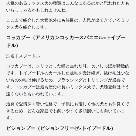
人気のあるミックス犬の種類はこんなにあるのかと思われた方も
いらっしゃるかもしれませんね。
ここまで紹介した犬種以外にも注目の、人気が出てきているミッ
クス犬を紹介します。
コッカプー（アメリカンコッカースパニエル×トイプー
ドル）
別名｜スプードル
コッカプーは、クリッとした瞳と垂れた耳、長いしっぽが特徴的
です。トイプードルのカールした被毛を受け継ぎ、抜け毛は少な
いものの毛は伸びるため、ブラッシングとトリミングが必要で
す。コッカプーは最も歴史の長いミックス犬で、犬種登録はそう
遠くないともいわれています。
活発で愛情深く賢い性格で、子供にも優しく他の犬とも仲良くで
きるため、どんな家庭でも飼いやすく多頭飼いにも向いていま
す。
ビションプー（ビションフリーゼ×トイプードル）