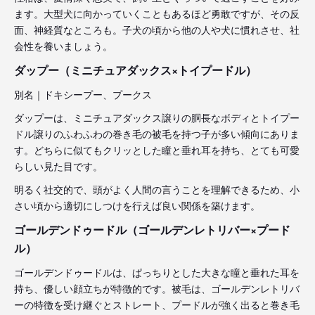
ます。大型犬に向かっていくこともあるほど勇敢ですが、その反
面、神経質なところも。子犬の頃から他の人や犬に慣れさせ、社
会性を養いましょう。
ダップー（ミニチュアダックス×トイプードル）
別名｜ドキシープー、プークス
ダップーは、ミニチュアダックス譲りの胴長なボディとトイプー
ドル譲りのふわふわの巻き毛の被毛を持つ子が多い傾向にありま
す。どちらに似てもクリッとした瞳と垂れ耳を持ち、とても可愛
らしい見た目です。
明るく社交的で、頭がよく人間の言うことを理解できるため、小
さい頃から適切にしつけを行えば良い関係を築けます。
ゴールデンドゥードル（ゴールデンレトリバー×プード
ル）
ゴールデンドゥードルは、ぱっちりとした大きな瞳と垂れた耳を
持ち、優しい顔立ちが特徴的です。被毛は、ゴールデンレトリバ
ーの特徴を受け継ぐとストレート、プードルが強く出ると巻き毛