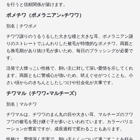
を行うと信頼関係が築けます。
ポメチワ（ポメラニアン×チワワ）
別名｜チワポメ
チワワ譲りのうるうるした大きな瞳と大きな耳、ポメラニアン譲
りのストレートでふんわりした被毛が特徴的なポメチワ。両親と
も換毛期があり抜け毛が多いため、毎日のブラッシングが必要で
す。
活発で人懐っこい性格で、飼い主に対して深い愛情を示してくれ
ます。両親ともに警戒心が強いため、吠えぐせがつくことも。小
さい頃からのきちんとしたしつけや社会化が大事です。
チワマル（チワワ×マルチーズ）
別名｜マルチワ
チワマルは、チワワのまん丸の目や大きい耳、マルチーズのフワ
フワの被毛を受け継ぐ子が多いといわれています。カラーバリエ
ーションが豊富ですが、成長過程で変わることもあります。
性格は、愛情深く忠実で、飼い主とくっついて過ごすことを好み