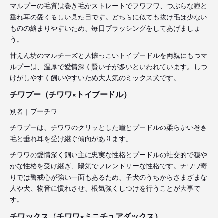
マルプーの毛質は巻き毛かストレートでフワフワ、つぶらな瞳と
垂れ耳の愛くるしい見た目です。どちらに似ても抜け毛は少ない
ものの絡まりやすいため、毎日ブラッシングをしてあげましょ
う。
甘えん坊のマルチーズと人懐っこいトイプードルを両親にもつマ
ルプーは、温厚で愛情深く賢い子が多いといわれています。しつ
けがしやすく飼いやすいため大人気のミックス犬です。
チワプー（チワワ×トイプードル）
別名｜プーチワ
チワプーは、チワワのクリッとした瞳とプードルの柔らかい巻き
毛と垂れ耳を受け継ぐ傾向があります。
チワワの愛情深く飼い主に忠実な性格とプードルの社交的で穏や
かな性格を受け継ぎ、陽気でフレンドリーな性格です。チワワ寄
りでは警戒心が強い一面もあるため、子犬のうちからさまざまな
人や犬、物音に慣れさせ、根気強くしつけを行うことが大事で
す。
チワックス（チワワ×ミニチュアダックス）