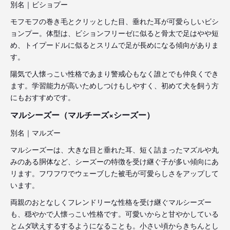
別名｜ビショプー
モフモフの巻き毛とクリッとした目、垂れた耳が可愛らしいビシ
ョンプー。体型は、ビションフリーゼに似ると骨太で足はやや短
め、トイプードルに似るとスリムで足が長めになる傾向がありま
す。
陽気で人懐っこい性格であまり警戒心もなく誰とでも仲良くでき
ます。学習能力が高いためしつけもしやすく、初めて犬を飼う方
にもおすすめです。
マルシーズー（マルチーズ×シーズー）
別名｜マルズー
マルシーズーは、大きな目と垂れた耳、短く詰まったマズルや丸
みのある胴体など、シーズーの特徴を受け継ぐ子が多い傾向にあ
リます。フワフワでウェーブした被毛が可愛らしさをアップして
います。
両親のおとなしくフレンドリーな性格を受け継ぐマルシーズー
も、穏やかで人懐っこい性格です。可愛いからと甘やかしている
とムダ吠えするするようになることも。小さい頃からきちんとし