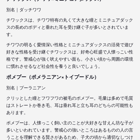
別名｜ダッチワワ
チワックスは、チワワ特有の丸くて大きな瞳とミニチュアダック
スの長めのボディと垂れた耳を受け継ぐ子が多いとされていま
す。
チワワの明るく愛情深い性格とミニチュアダックスの活発で遊び
好きな性格を受け継ぐチワックスは、好奇心旺盛で人懐っこい性
格です。警戒心が強く吠えやすい面も。小さい頃から周囲の環境
に慣れさせるなど社会性を養うと良いでしょう。
ポメプー（ポメラニアン×トイプードル）
別名｜プーラニアン
クリッとした瞳とフワフワの被毛のポメプー。毛量は多めで毛質
はストレートか巻き毛、耳は垂れ耳と立ち耳のどちらの可能性も
あります。
ポメプーは、人懐っこく飼い主のことが大好きな甘えん坊な子が
多いといわれています。警戒心の強いところはあるものの人の言
うことを理解できる賢さがあるため、子犬の頃から適切なしつけ