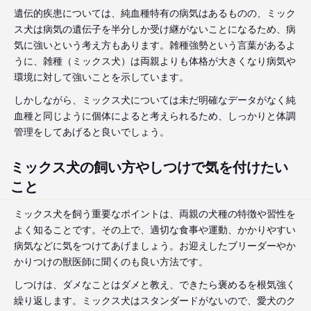
遺伝的疾患については、純血種特有の病気はあるものの、ミック
ス犬は病気の遺伝子を半分しか受け継がないことになるため、病
気に強いという考え方もあります。雑種強勢という言葉があるよ
うに、雑種（ミックス犬）は両親よりも体格が大きくなり病気や
環境に対して強いことを示しています。
しかしながら、ミックス犬については未だ明確なデータがなく純
血種と同じように個体によると考えられるため、しっかりと体調
管理をしてあげると良いでしょう。
ミックス犬の飼い方やしつけで気を付けたい
こと
ミックス犬を飼う重要なポイントは、両親の犬種の特徴や習性を
よく知ることです。その上で、適切な食事や運動、かかりやすい
病気などに気をつけてあげましょう。お迎えしたブリーダーやか
かりつけの獣医師に聞くのも良い方法です。
しつけは、ダメなことはダメと教え、できたら褒めるを根気強く
繰り返します。ミックス犬はスタンダードがないので、愛犬のク