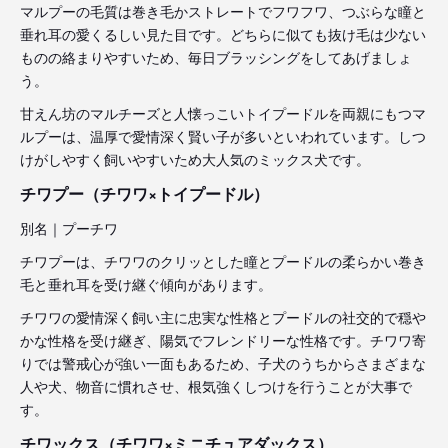
マルプーの毛質は巻き毛かストレートでフワフワ、つぶらな瞳と
垂れ耳の愛くるしい見た目です。どちらに似ても抜け毛は少ない
ものの絡まりやすいため、毎日ブラッシングをしてあげましょ
う。
甘えん坊のマルチーズと人懐っこいトイプードルを両親にもつマ
ルプーは、温厚で愛情深く賢い子が多いといわれています。しつ
けがしやすく飼いやすいため大人気のミックス犬です。
チワプー（チワワ×トイプードル）
別名｜プーチワ
チワプーは、チワワのクリッとした瞳とプードルの柔らかい巻き
毛と垂れ耳を受け継ぐ傾向があります。
チワワの愛情深く飼い主に忠実な性格とプードルの社交的で穏や
かな性格を受け継ぎ、陽気でフレンドリーな性格です。チワワ寄
りでは警戒心が強い一面もあるため、子犬のうちからさまざまな
人や犬、物音に慣れさせ、根気強くしつけを行うことが大事で
す。
チワックス（チワワ×ミニチュアダックス）