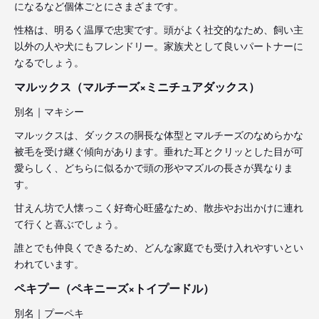
になるなど個体ごとにさまざまです。
性格は、明るく温厚で忠実です。頭がよく社交的なため、飼い主
以外の人や犬にもフレンドリー。家族犬として良いパートナーに
なるでしょう。
マルックス（マルチーズ×ミニチュアダックス）
別名｜マキシー
マルックスは、ダックスの胴長な体型とマルチーズのなめらかな
被毛を受け継ぐ傾向があります。垂れた耳とクリッとした目が可
愛らしく、どちらに似るかで頭の形やマズルの長さが異なりま
す。
甘えん坊で人懐っこく好奇心旺盛なため、散歩やお出かけに連れ
て行くと喜ぶでしょう。
誰とでも仲良くできるため、どんな家庭でも受け入れやすいとい
われています。
ペキプー（ペキニーズ×トイプードル）
別名｜プーペキ