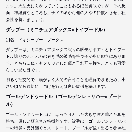
ます。大型犬に向かっていくこともあるほど勇敢ですが、その反
面、神経質なところも。子犬の頃から他の人や犬に慣れさせ、社
会性を養いましょう。
ダップー（ミニチュアダックス×トイプードル）
別名｜ドキシープー、プークス
ダップーは、ミニチュアダックス譲りの胴長なボディとトイプー
ドル譲りのふわふわの巻き毛の被毛を持つ子が多い傾向にありま
す。どちらに似てもクリッとした瞳と垂れ耳を持ち、とても可愛
らしい見た目です。
明るく社交的で、頭がよく人間の言うことを理解できるため、小
さい頃から適切にしつけを行えば良い関係を築けます。
ゴールデンドゥードル（ゴールデンレトリバー×プード
ル）
ゴールデンドゥードルは、ぱっちりとした大きな瞳と垂れた耳を
持ち、優しい顔立ちが特徴的です。被毛は、ゴールデンレトリバ
ーの特徴を受け継ぐとストレート、プードルが強く出ると巻き毛