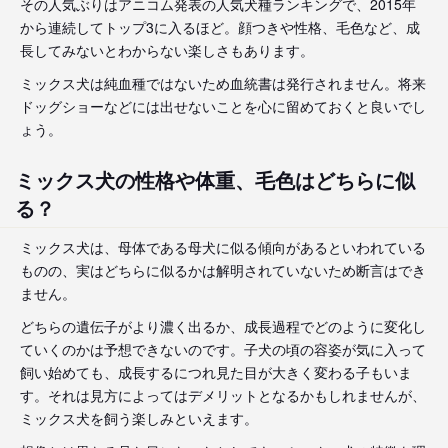
その人気ぶりはアニコム発表の人気犬種ランキングで、2015年
から連続してトップ3に入るほど。顔つきや性格、毛色など、成
長してみないとわからない楽しさもあります。
ミックス犬は純血種ではないため血統書は発行されません。将来
ドッグショーなどには出せないことを心に留めておくと良いでし
ょう。
ミックス犬の性格や体重、毛色はどちらに似
る？
ミックス犬は、母体である母犬に似る傾向があるといわれている
ものの、実はどちらに似るかは解明されていないため断言はでき
ません。
どちらの遺伝子がより濃く出るか、成長過程でどのように変化し
ていくのかは予想できないのです。子犬の頃の容姿が気に入って
飼い始めても、成長するにつれ見た目が大きく変わる子もいま
す。それは見方によってはデメリットとなるかもしれませんが、
ミックス犬を飼う楽しみといえます。