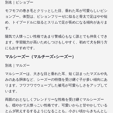
別名｜ビショプー
モフモフの巻き毛とクリッとした目、垂れた耳が可愛らしいビシ
ョンプー。体型は、ビションフリーゼに似ると骨太で足はやや短
め、トイプードルに似るとスリムで足が長めになる傾向がありま
す。
陽気で人懐っこい性格であまり警戒心もなく誰とでも仲良くでき
ます。学習能力が高いためしつけもしやすく、初めて犬を飼う方
にもおすすめです。
マルシーズー（マルチーズ×シーズー）
別名｜マルズー
マルシーズーは、大きな目と垂れた耳、短く詰まったマズルや丸
みのある胴体など、シーズーの特徴を受け継ぐ子が多い傾向にあ
リます。フワフワでウェーブした被毛が可愛らしさをアップして
います。
両親のおとなしくフレンドリーな性格を受け継ぐマルシーズー
も、穏やかで人懐っこい性格です。可愛いからと甘やかしている
とムダ吠えするするようになることも。小さい頃からきちんとし