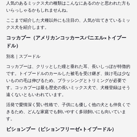
人気のあるミックス犬の種類はこんなにあるのかと思われた方も
いらっしゃるかもしれませんね。
ここまで紹介した犬種以外にも注目の、人気が出てきているミッ
クス犬を紹介します。
コッカプー（アメリカンコッカースパニエル×トイプー
ドル）
別名｜スプードル
コッカプーは、クリッとした瞳と垂れた耳、長いしっぽが特徴的
です。トイプードルのカールした被毛を受け継ぎ、抜け毛は少な
いものの毛は伸びるため、ブラッシングとトリミングが必要で
す。コッカプーは最も歴史の長いミックス犬で、犬種登録はそう
遠くないともいわれています。
活発で愛情深く賢い性格で、子供にも優しく他の犬とも仲良くで
きるため、どんな家庭でも飼いやすく多頭飼いにも向いていま
す。
ビションプー（ビションフリーゼ×トイプードル）