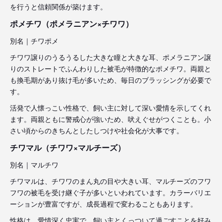
を行うと信頼関係が築けます。
ポメチワ（ポメラニアン×チワワ）
別名｜チワポメ
チワワ譲りのうるうるした大きな瞳と大きな耳、ポメラニアン譲
りのストレートでふんわりした被毛が特徴的なポメチワ。両親と
も換毛期があり抜け毛が多いため、毎日のブラッシングが必要で
す。
活発で人懐っこい性格で、飼い主に対して深い愛情を示してくれ
ます。両親ともに警戒心が強いため、吠えぐせがつくことも。小
さい頃からのきちんとしたしつけや社会化が大事です。
チワマル（チワワ×マルチーズ）
別名｜マルチワ
チワマルは、チワワのまん丸の目や大きい耳、マルチーズのフワ
フワの被毛を受け継ぐ子が多いといわれています。カラーバリエ
ーションが豊富ですが、成長過程で変わることもあります。
性格は、愛情深く忠実で、飼い主とくっついて過ごすことを好み