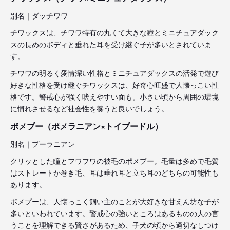
別名｜ダッチワワ
チワックスは、チワワ特有の丸くて大きな瞳とミニチュアダック
スの長めのボディと垂れた耳を受け継ぐ子が多いとされていま
す。
チワワの明るく愛情深い性格とミニチュアダックスの活発で遊び
好きな性格を受け継ぐチワックスは、好奇心旺盛で人懐っこい性
格です。警戒心が強く吠えやすい面も。小さい頃から周囲の環境
に慣れさせるなど社会性を養うと良いでしょう。
ポメプー（ポメラニアン×トイプードル）
別名｜プーラニアン
クリッとした瞳とフワフワの被毛のポメプー。毛量は多めで毛質
はストレートか巻き毛、耳は垂れ耳と立ち耳のどちらの可能性も
あります。
ポメプーは、人懐っこく飼い主のことが大好きな甘えん坊な子が
多いといわれています。警戒心の強いところはあるものの人の言
うことを理解できる賢さがあるため、子犬の頃から適切なしつけ