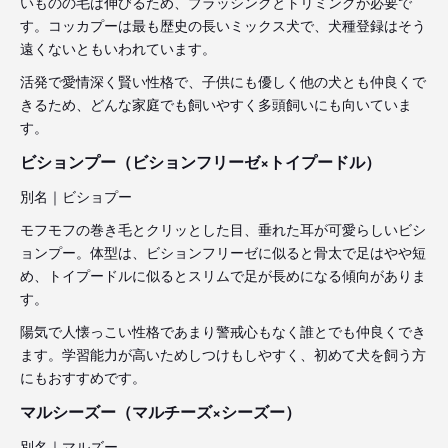
いものの毛は伸びるため、ブラッシングとトリミングが必要で
す。コッカプーは最も歴史の長いミックス犬で、犬種登録はそう
遠くないともいわれています。
活発で愛情深く賢い性格で、子供にも優しく他の犬とも仲良くで
きるため、どんな家庭でも飼いやすく多頭飼いにも向いていま
す。
ビションプー（ビションフリーゼ×トイプードル）
別名｜ビショプー
モフモフの巻き毛とクリッとした目、垂れた耳が可愛らしいビシ
ョンプー。体型は、ビションフリーゼに似ると骨太で足はやや短
め、トイプードルに似るとスリムで足が長めになる傾向がありま
す。
陽気で人懐っこい性格であまり警戒心もなく誰とでも仲良くでき
ます。学習能力が高いためしつけもしやすく、初めて犬を飼う方
にもおすすめです。
マルシーズー（マルチーズ×シーズー）
別名｜マルズー