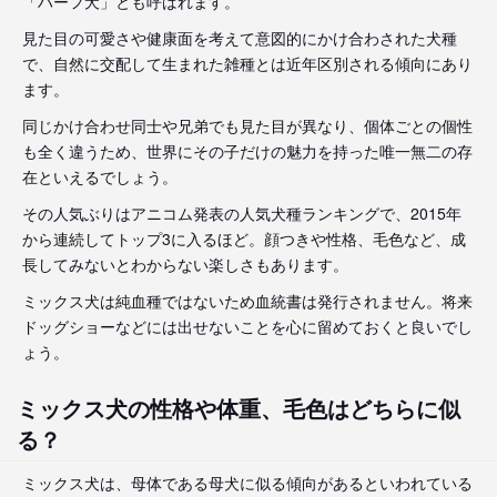
「ハーフ犬」とも呼ばれます。
見た目の可愛さや健康面を考えて意図的にかけ合わされた犬種
で、自然に交配して生まれた雑種とは近年区別される傾向にあり
ます。
同じかけ合わせ同士や兄弟でも見た目が異なり、個体ごとの個性
も全く違うため、世界にその子だけの魅力を持った唯一無二の存
在といえるでしょう。
その人気ぶりはアニコム発表の人気犬種ランキングで、2015年
から連続してトップ3に入るほど。顔つきや性格、毛色など、成
長してみないとわからない楽しさもあります。
ミックス犬は純血種ではないため血統書は発行されません。将来
ドッグショーなどには出せないことを心に留めておくと良いでし
ょう。
ミックス犬の性格や体重、毛色はどちらに似
る？
ミックス犬は、母体である母犬に似る傾向があるといわれている