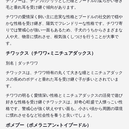
チワプーは、チワワのクリッとした瞳とプードルの柔らかい巻き
毛と垂れ耳を受け継ぐ傾向があります。
チワワの愛情深く飼い主に忠実な性格とプードルの社交的で穏や
かな性格を受け継ぎ、陽気でフレンドリーな性格です。チワワ寄
りでは警戒心が強い一面もあるため、子犬のうちからさまざまな
人や犬、物音に慣れさせ、根気強くしつけを行うことが大事で
す。
チワックス（チワワ×ミニチュアダックス）
別名｜ダッチワワ
チワックスは、チワワ特有の丸くて大きな瞳とミニチュアダック
スの長めのボディと垂れた耳を受け継ぐ子が多いとされていま
す。
チワワの明るく愛情深い性格とミニチュアダックスの活発で遊び
好きな性格を受け継ぐチワックスは、好奇心旺盛で人懐っこい性
格です。警戒心が強く吠えやすい面も。小さい頃から周囲の環境
に慣れさせるなど社会性を養うと良いでしょう。
ポメプー（ポメラニアン×トイプードル）