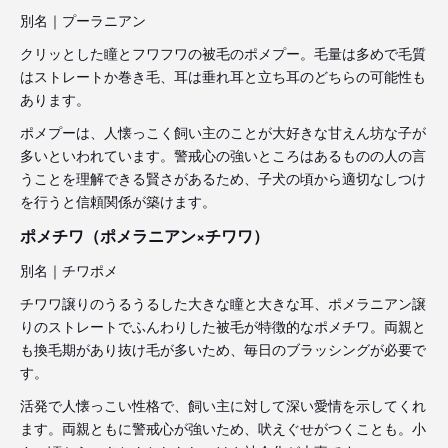
別名｜プーラニアン
クリッとした瞳とフワフワの被毛のポメプー。毛量は多めで毛質
はストレートか巻き毛、耳は垂れ耳と立ち耳のどちらの可能性も
あります。
ポメプーは、人懐っこく飼い主のことが大好きな甘えん坊な子が
多いといわれています。警戒心の強いところはあるものの人の言
うことを理解できる賢さがあるため、子犬の頃から適切なしつけ
を行うと信頼関係が築けます。
ポメチワ（ポメラニアン×チワワ）
別名｜チワポメ
チワワ譲りのうるうるした大きな瞳と大きな耳、ポメラニアン譲
りのストレートでふんわりした被毛が特徴的なポメチワ。両親と
も換毛期があり抜け毛が多いため、毎日のブラッシングが必要で
す。
活発で人懐っこい性格で、飼い主に対して深い愛情を示してくれ
ます。両親ともに警戒心が強いため、吠えぐせがつくことも。小