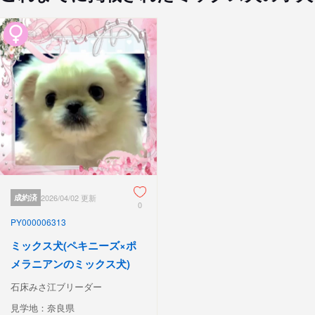
成約済
2026/04/02 更新
0
PY000006313
ミックス犬(ペキニーズ×ポ
メラニアンのミックス犬)
石床みさ江ブリーダー
見学地：奈良県