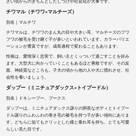
さい頃からのきちんとしたしつけや社会化が大事です。
チワマル（チワワ×マルチーズ）
別名｜マルチワ
チワマルは、チワワのまん丸の目や大きい耳、マルチーズのフワ
フワの被毛を受け継ぐ子が多いといわれています。カラーバリエ
ーションが豊富ですが、成長過程で変わることもあります。
性格は、愛情深く忠実で、飼い主とくっついて過ごすことを好み
ます。大型犬に向かっていくこともあるほど勇敢ですが、その反
面、神経質なところも。子犬の頃から他の人や犬に慣れさせ、社
会性を養いましょう。
ダップー（ミニチュアダックス×トイプードル）
別名｜ドキシープー、プークス
ダップーは、ミニチュアダックス譲りの胴長なボディとトイプー
ドル譲りのふわふわの巻き毛の被毛を持つ子が多い傾向にありま
す。どちらに似てもクリッとした瞳と垂れ耳を持ち、とても可愛
らしい見た目です。