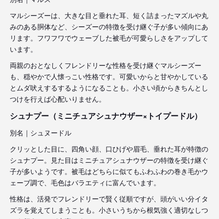
マルシーズーは、大きな目と垂れた耳、短く詰まったマズルや丸
みのある胴体など、シーズーの特徴を受け継ぐ子が多い傾向にあ
リます。フワフワでウェーブした被毛が可愛らしさをアップして
います。
両親のおとなしくフレンドリーな性格を受け継ぐマルシーズー
も、穏やかで人懐っこい性格です。可愛いからと甘やかしている
とムダ吠えするするようになることも。小さい頃からきちんとし
つけを行えば心配いりません。
シュナプー（ミニチュアシュナウザー×トイプードル）
別名｜シュヌードル
クリッとした目に、四角い顔、口ひげや眉毛、垂れた耳が特徴の
シュナプー。見た目はミニチュアシュナウザーの特徴を受け継ぐ
子が多いようです。被毛はどちらに似てもふわふわの巻き毛かウ
ェーブ調で、毛色はバラエティに富んでいます。
性格は、活発でフレンドリーで賢く従順ですが、頭がいい分イタ
ズラを覚えてしまうことも。小さいうちから根気強く適切なしつ