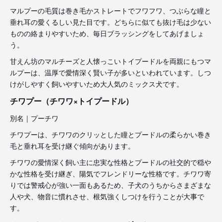
マルプーの毛質は巻き毛かストレートでフワフワ、つぶらな瞳と
垂れ耳の愛くるしい見た目です。どちらに似ても抜け毛は少ない
ものの絡まりやすいため、毎日ブラッシングをしてあげましょ
う。
甘えん坊のマルチーズと人懐っこいトイプードルを両親にもつマ
ルプーは、温厚で愛情深く賢い子が多いといわれています。しつ
けがしやすく飼いやすいため大人気のミックス犬です。
チワプー（チワワ×トイプードル）
別名｜プーチワ
チワプーは、チワワのクリッとした瞳とプードルの柔らかい巻き
毛と垂れ耳を受け継ぐ傾向があります。
チワワの愛情深く飼い主に忠実な性格とプードルの社交的で穏や
かな性格を受け継ぎ、陽気でフレンドリーな性格です。チワワ寄
りでは警戒心が強い一面もあるため、子犬のうちからさまざまな
人や犬、物音に慣れさせ、根気強くしつけを行うことが大事で
す。