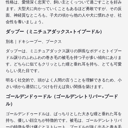
性格は、愛情深く忠実で、飼い主とくっついて過ごすことを好み
ます。大型犬に向かっていくこともあるほど勇敢ですが、その反
面、神経質なところも。子犬の頃から他の人や犬に慣れさせ、社
会性を養いましょう。
ダップー（ミニチュアダックス×トイプードル）
別名｜ドキシープー、プークス
ダップーは、ミニチュアダックス譲りの胴長なボディとトイプー
ドル譲りのふわふわの巻き毛の被毛を持つ子が多い傾向にありま
す。どちらに似てもクリッとした瞳と垂れ耳を持ち、とても可愛
らしい見た目です。
明るく社交的で、頭がよく人間の言うことを理解できるため、小
さい頃から適切にしつけを行えば良い関係を築けます。
ゴールデンドゥードル（ゴールデンレトリバー×プード
ル）
ゴールデンドゥードルは、ぱっちりとした大きな瞳と垂れた耳を
持ち、優しい顔立ちが特徴的です。被毛は、ゴールデンレトリバ
ーの特徴を受け継ぐとストレート、プードルが強く出ると巻き毛