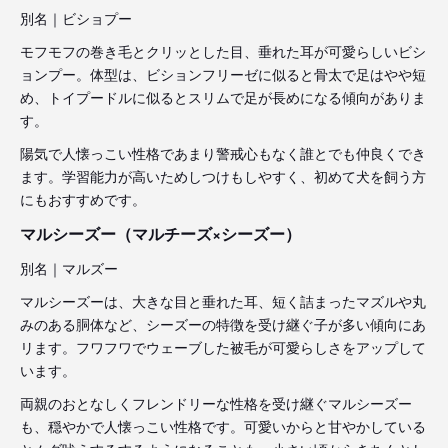
別名｜ビショプー
モフモフの巻き毛とクリッとした目、垂れた耳が可愛らしいビシ
ョンプー。体型は、ビションフリーゼに似ると骨太で足はやや短
め、トイプードルに似るとスリムで足が長めになる傾向がありま
す。
陽気で人懐っこい性格であまり警戒心もなく誰とでも仲良くでき
ます。学習能力が高いためしつけもしやすく、初めて犬を飼う方
にもおすすめです。
マルシーズー（マルチーズ×シーズー）
別名｜マルズー
マルシーズーは、大きな目と垂れた耳、短く詰まったマズルや丸
みのある胴体など、シーズーの特徴を受け継ぐ子が多い傾向にあ
リます。フワフワでウェーブした被毛が可愛らしさをアップして
います。
両親のおとなしくフレンドリーな性格を受け継ぐマルシーズー
も、穏やかで人懐っこい性格です。可愛いからと甘やかしている