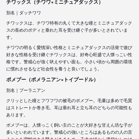
チワックス（チワワ×ミニチュアダックス）
別名｜ダッチワワ
チワックスは、チワワ特有の丸くて大きな瞳とミニチュアダック
スの長めのボディと垂れた耳を受け継ぐ子が多いとされていま
す。
チワワの明るく愛情深い性格とミニチュアダックスの活発で遊び
好きな性格を受け継ぐチワックスは、好奇心旺盛で人懐っこい性
格です。警戒心が強く吠えやすい面も。小さい頃から周囲の環境
に慣れさせるなど社会性を養うと良いでしょう。
ポメプー（ポメラニアン×トイプードル）
別名｜プーラニアン
クリッとした瞳とフワフワの被毛のポメプー。毛量は多めで毛質
はストレートか巻き毛、耳は垂れ耳と立ち耳のどちらの可能性も
あります。
ポメプーは、人懐っこく飼い主のことが大好きな甘えん坊な子が
多いといわれています。警戒心の強いところはあるものの人の言
うことを理解できる賢さがあるため、子犬の頃から適切なしつけ