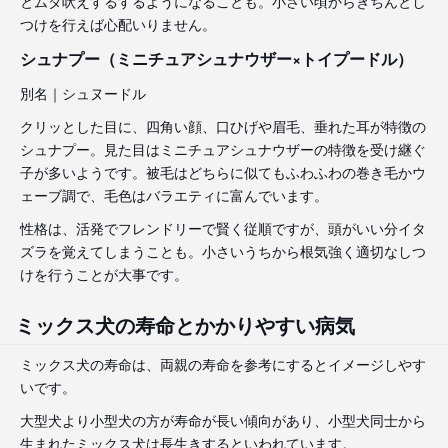
とムダ吠えするするようになることも。小さい頃からきちんとし
つけを行えば心配いりません。
シュナプー（ミニチュアシュナウザー×トイプードル）
別名｜シュヌードル
クリッとした目に、四角い顔、口ひげや眉毛、垂れた耳が特徴の
シュナプー。見た目はミニチュアシュナウザーの特徴を受け継ぐ
子が多いようです。被毛はどちらに似てもふわふわの巻き毛かウ
ェーブ調で、毛色はバラエティに富んでいます。
性格は、活発でフレンドリーで賢く従順ですが、頭がいい分イタ
ズラを覚えてしまうことも。小さいうちから根気強く適切なしつ
けを行うことが大事です。
ミックス犬の寿命とかかりやすい病気
ミックス犬の寿命は、両親の寿命を参考にするとイメージしやす
いです。
大型犬より小型犬の方が寿命が長い傾向があり、小型犬同士から
生まれたミックス犬は長生きするといわれています。