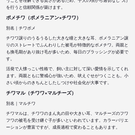
を行うと信頼関係が築けます。
ポメチワ（ポメラニアン×チワワ）
別名｜チワポメ
チワワ譲りのうるうるした大きな瞳と大きな耳、ポメラニアン譲
りのストレートでふんわりした被毛が特徴的なポメチワ。両親と
も換毛期があり抜け毛が多いため、毎日のブラッシングが必要で
す。
活発で人懐っこい性格で、飼い主に対して深い愛情を示してくれ
ます。両親ともに警戒心が強いため、吠えぐせがつくことも。小
さい頃からのきちんとしたしつけや社会化が大事です。
チワマル（チワワ×マルチーズ）
別名｜マルチワ
チワマルは、チワワのまん丸の目や大きい耳、マルチーズのフワ
フワの被毛を受け継ぐ子が多いといわれています。カラーバリエ
ーションが豊富ですが、成長過程で変わることもあります。