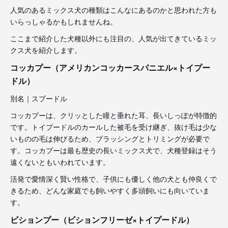
人気のあるミックス犬の種類はこんなにあるのかと思われた方も
いらっしゃるかもしれませんね。
ここまで紹介した犬種以外にも注目の、人気が出てきているミッ
クス犬を紹介します。
コッカプー（アメリカンコッカースパニエル×トイプー
ドル）
別名｜スプードル
コッカプーは、クリッとした瞳と垂れた耳、長いしっぽが特徴的
です。トイプードルのカールした被毛を受け継ぎ、抜け毛は少な
いものの毛は伸びるため、ブラッシングとトリミングが必要で
す。コッカプーは最も歴史の長いミックス犬で、犬種登録はそう
遠くないともいわれています。
活発で愛情深く賢い性格で、子供にも優しく他の犬とも仲良くで
きるため、どんな家庭でも飼いやすく多頭飼いにも向いていま
す。
ビションプー（ビションフリーゼ×トイプードル）