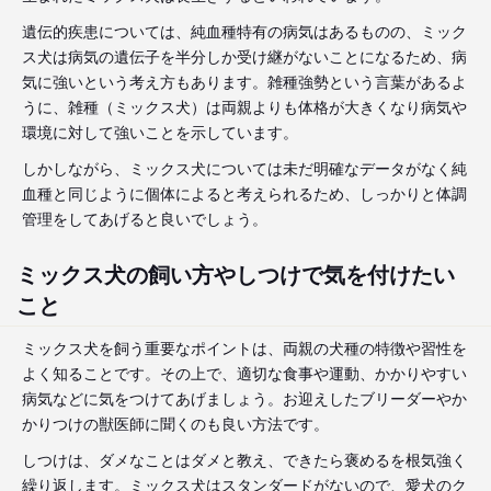
遺伝的疾患については、純血種特有の病気はあるものの、ミック
ス犬は病気の遺伝子を半分しか受け継がないことになるため、病
気に強いという考え方もあります。雑種強勢という言葉があるよ
うに、雑種（ミックス犬）は両親よりも体格が大きくなり病気や
環境に対して強いことを示しています。
しかしながら、ミックス犬については未だ明確なデータがなく純
血種と同じように個体によると考えられるため、しっかりと体調
管理をしてあげると良いでしょう。
ミックス犬の飼い方やしつけで気を付けたい
こと
ミックス犬を飼う重要なポイントは、両親の犬種の特徴や習性を
よく知ることです。その上で、適切な食事や運動、かかりやすい
病気などに気をつけてあげましょう。お迎えしたブリーダーやか
かりつけの獣医師に聞くのも良い方法です。
しつけは、ダメなことはダメと教え、できたら褒めるを根気強く
繰り返します。ミックス犬はスタンダードがないので、愛犬のク