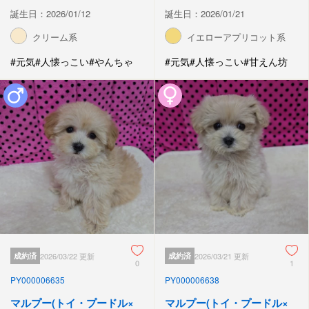
誕生日：2026/01/12
誕生日：2026/01/21
クリーム系
イエローアプリコット系
#元気
#人懐っこい
#やんちゃ
#元気
#人懐っこい
#甘えん坊
成約済
2026/03/22 更新
成約済
2026/03/21 更新
0
1
PY000006635
PY000006638
マルプー(トイ・プードル×
マルプー(トイ・プードル×