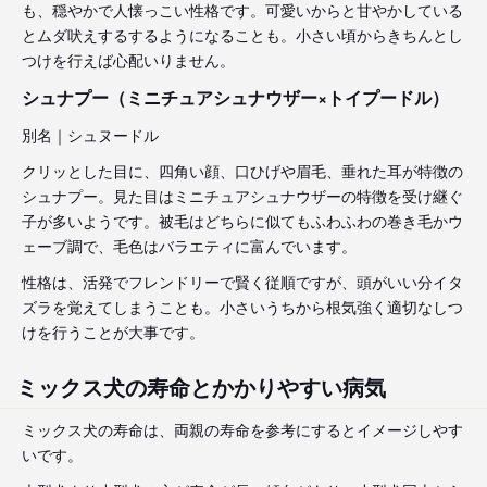
も、穏やかで人懐っこい性格です。可愛いからと甘やかしている
とムダ吠えするするようになることも。小さい頃からきちんとし
つけを行えば心配いりません。
シュナプー（ミニチュアシュナウザー×トイプードル）
別名｜シュヌードル
クリッとした目に、四角い顔、口ひげや眉毛、垂れた耳が特徴の
シュナプー。見た目はミニチュアシュナウザーの特徴を受け継ぐ
子が多いようです。被毛はどちらに似てもふわふわの巻き毛かウ
ェーブ調で、毛色はバラエティに富んでいます。
性格は、活発でフレンドリーで賢く従順ですが、頭がいい分イタ
ズラを覚えてしまうことも。小さいうちから根気強く適切なしつ
けを行うことが大事です。
ミックス犬の寿命とかかりやすい病気
ミックス犬の寿命は、両親の寿命を参考にするとイメージしやす
いです。