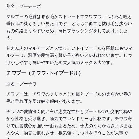
別名｜プーチーズ
マルプーの毛質は巻き毛かストレートでフワフワ、つぶらな瞳と
垂れ耳の愛くるしい見た目です。どちらに似ても抜け毛は少ない
ものの絡まりやすいため、毎日ブラッシングをしてあげましょ
う。
甘えん坊のマルチーズと人懐っこいトイプードルを両親にもつマ
ルプーは、温厚で愛情深く賢い子が多いといわれています。しつ
けがしやすく飼いやすいため大人気のミックス犬です。
チワプー（チワワ×トイプードル）
別名｜プーチワ
チワプーは、チワワのクリッとした瞳とプードルの柔らかい巻き
毛と垂れ耳を受け継ぐ傾向があります。
チワワの愛情深く飼い主に忠実な性格とプードルの社交的で穏や
かな性格を受け継ぎ、陽気でフレンドリーな性格です。チワワ寄
りでは警戒心が強い一面もあるため、子犬のうちからさまざまな
人や犬、物音に慣れさせ、根気強くしつけを行うことが大事で