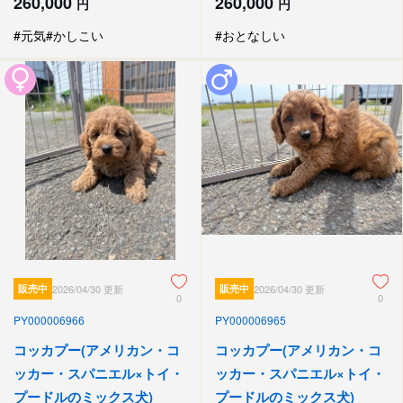
260,000
260,000
円
円
#元気
#かしこい
#おとなしい
販売中
2026/04/30 更新
販売中
2026/04/30 更新
0
0
PY000006966
PY000006965
コッカプー(アメリカン・コ
コッカプー(アメリカン・コ
ッカー・スパニエル×トイ・
ッカー・スパニエル×トイ・
プードルのミックス犬)
プードルのミックス犬)