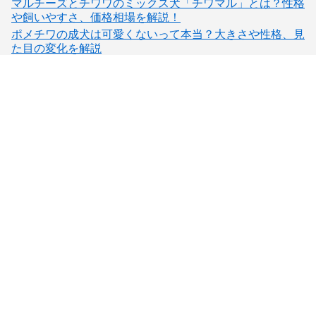
マルチーズとチワワのミックス犬「チワマル」とは？性格
や飼いやすさ、価格相場を解説！
ポメチワの成犬は可愛くないって本当？大きさや性格、見
た目の変化を解説
子犬検索
ブリーダー検索
会員メニュー
愛犬ブリーダーについて
お役立ちコンテンツ
ご利用案内
サポート