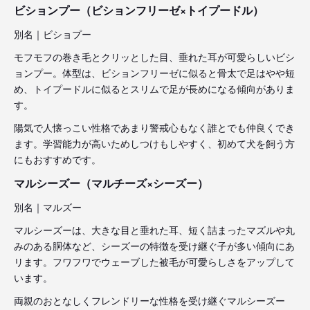
ビションプー（ビションフリーゼ×トイプードル）
別名｜ビショプー
モフモフの巻き毛とクリッとした目、垂れた耳が可愛らしいビシ
ョンプー。体型は、ビションフリーゼに似ると骨太で足はやや短
め、トイプードルに似るとスリムで足が長めになる傾向がありま
す。
陽気で人懐っこい性格であまり警戒心もなく誰とでも仲良くでき
ます。学習能力が高いためしつけもしやすく、初めて犬を飼う方
にもおすすめです。
マルシーズー（マルチーズ×シーズー）
別名｜マルズー
マルシーズーは、大きな目と垂れた耳、短く詰まったマズルや丸
みのある胴体など、シーズーの特徴を受け継ぐ子が多い傾向にあ
リます。フワフワでウェーブした被毛が可愛らしさをアップして
います。
両親のおとなしくフレンドリーな性格を受け継ぐマルシーズー