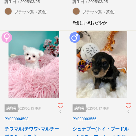
誕生日：2025/03/25
誕生日：2025/03/25
ブラウン系（茶色）
ブラウン系（茶色）
#優しい
#おだやか
成約済
2025/05/15 更新
成約済
2025/01/17 更新
0
0
PY000004593
PY000003556
チワマル(チワワ×マルチー
シュナプー(トイ・プードル