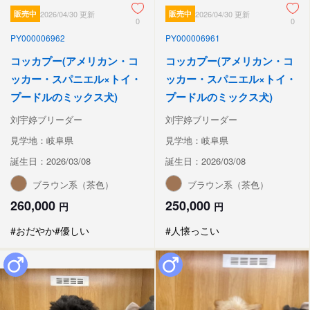
販売中
2026/04/30 更新
販売中
2026/04/30 更新
0
0
PY000006962
PY000006961
コッカプー(アメリカン・コ
コッカプー(アメリカン・コ
ッカー・スパニエル×トイ・
ッカー・スパニエル×トイ・
プードルのミックス犬)
プードルのミックス犬)
刘宇婷ブリーダー
刘宇婷ブリーダー
見学地：岐阜県
見学地：岐阜県
誕生日：2026/03/08
誕生日：2026/03/08
ブラウン系（茶色）
ブラウン系（茶色）
260,000
250,000
円
円
#おだやか
#優しい
#人懐っこい