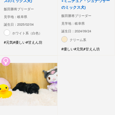
ズのミックス犬)
×ミニチュア・シュナウザー
のミックス犬)
飯田勝将ブリーダー
飯田勝将ブリーダー
見学地：岐阜県
見学地：岐阜県
誕生日：2025/02/04
誕生日：2024/09/24
ホワイト系（白色）
クリーム系
#元気
#優しい
#甘えん坊
#優しい
#元気
#甘えん坊