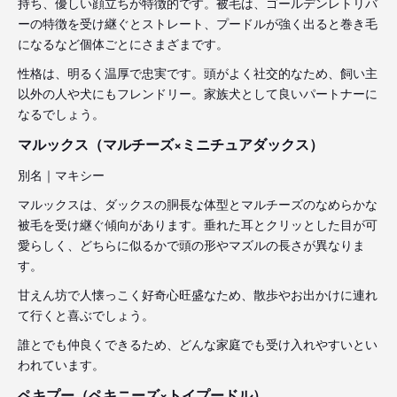
持ち、優しい顔立ちが特徴的です。被毛は、ゴールデンレトリバ
ーの特徴を受け継ぐとストレート、プードルが強く出ると巻き毛
になるなど個体ごとにさまざまです。
性格は、明るく温厚で忠実です。頭がよく社交的なため、飼い主
以外の人や犬にもフレンドリー。家族犬として良いパートナーに
なるでしょう。
マルックス（マルチーズ×ミニチュアダックス）
別名｜マキシー
マルックスは、ダックスの胴長な体型とマルチーズのなめらかな
被毛を受け継ぐ傾向があります。垂れた耳とクリッとした目が可
愛らしく、どちらに似るかで頭の形やマズルの長さが異なりま
す。
甘えん坊で人懐っこく好奇心旺盛なため、散歩やお出かけに連れ
て行くと喜ぶでしょう。
誰とでも仲良くできるため、どんな家庭でも受け入れやすいとい
われています。
ペキプー（ペキニーズ×トイプードル）