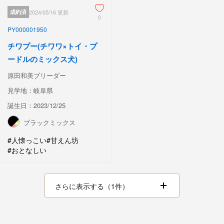
成約済
2024/05/16 更新
0
PY000001950
チワプー(チワワ×トイ・プ
ードルのミックス犬)
原田和美ブリーダー
見学地：岐阜県
誕生日：2023/12/25
ブラックミックス
#人懐っこい
#甘えん坊
#おとなしい
さらに表示する（1件）