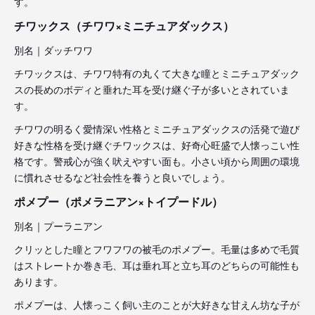
す。
チワックス（チワワ×ミニチュアダックス）
別名｜ダッチワワ
チワックスは、チワワ特有の丸くて大きな瞳とミニチュアダック
スの長めのボディと垂れた耳を受け継ぐ子が多いとされていま
す。
チワワの明るく愛情深い性格とミニチュアダックスの活発で遊び
好きな性格を受け継ぐチワックスは、好奇心旺盛で人懐っこい性
格です。警戒心が強く吠えやすい面も。小さい頃から周囲の環境
に慣れさせるなど社会性を養うと良いでしょう。
ポメプー（ポメラニアン×トイプードル）
別名｜プーラニアン
クリッとした瞳とフワフワの被毛のポメプー。毛量は多めで毛質
はストレートか巻き毛、耳は垂れ耳と立ち耳のどちらの可能性も
あります。
ポメプーは、人懐っこく飼い主のことが大好きな甘えん坊な子が