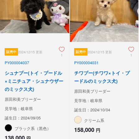
販売中
2024/12/15 更新
販売中
2024/12/15 更新
1
1
PY000004037
PY000004031
シュナプー(トイ・プードル
チワプー(チワワ×トイ・プ
×ミニチュア・シュナウザー
ードルのミックス犬)
のミックス犬)
原田和美ブリーダー
原田和美ブリーダー
見学地：岐阜県
見学地：岐阜県
誕生日：2024/10/04
誕生日：2024/09/05
クリーム系
ブラック系（黒色）
158,000
円
138,000
円