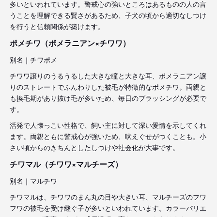
多いといわれています。警戒心の強いところはあるものの人の言
うことを理解できる賢さがあるため、子犬の頃から適切なしつけ
を行うと信頼関係が築けます。
ポメチワ（ポメラニアン×チワワ）
別名｜チワポメ
チワワ譲りのうるうるした大きな瞳と大きな耳、ポメラニアン譲
りのストレートでふんわりした被毛が特徴的なポメチワ。両親と
も換毛期があり抜け毛が多いため、毎日のブラッシングが必要で
す。
活発で人懐っこい性格で、飼い主に対して深い愛情を示してくれ
ます。両親ともに警戒心が強いため、吠えぐせがつくことも。小
さい頃からのきちんとしたしつけや社会化が大事です。
チワマル（チワワ×マルチーズ）
別名｜マルチワ
チワマルは、チワワのまん丸の目や大きい耳、マルチーズのフワ
フワの被毛を受け継ぐ子が多いといわれています。カラーバリエ