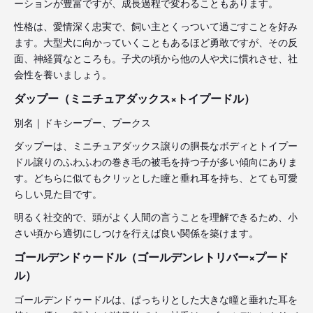
ーションが豊富ですが、成長過程で変わることもあります。
性格は、愛情深く忠実で、飼い主とくっついて過ごすことを好み
ます。大型犬に向かっていくこともあるほど勇敢ですが、その反
面、神経質なところも。子犬の頃から他の人や犬に慣れさせ、社
会性を養いましょう。
ダップー（ミニチュアダックス×トイプードル）
別名｜ドキシープー、プークス
ダップーは、ミニチュアダックス譲りの胴長なボディとトイプー
ドル譲りのふわふわの巻き毛の被毛を持つ子が多い傾向にありま
す。どちらに似てもクリッとした瞳と垂れ耳を持ち、とても可愛
らしい見た目です。
明るく社交的で、頭がよく人間の言うことを理解できるため、小
さい頃から適切にしつけを行えば良い関係を築けます。
ゴールデンドゥードル（ゴールデンレトリバー×プード
ル）
ゴールデンドゥードルは、ぱっちりとした大きな瞳と垂れた耳を