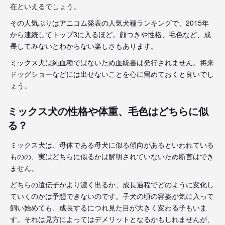
在といえるでしょう。
その人気ぶりはアニコム発表の人気犬種ランキングで、2015年
から連続してトップ3に入るほど。顔つきや性格、毛色など、成
長してみないとわからない楽しさもあります。
ミックス犬は純血種ではないため血統書は発行されません。将来
ドッグショーなどには出せないことを心に留めておくと良いでし
ょう。
ミックス犬の性格や体重、毛色はどちらに似
る？
ミックス犬は、母体である母犬に似る傾向があるといわれている
ものの、実はどちらに似るかは解明されていないため断言はでき
ません。
どちらの遺伝子がより濃く出るか、成長過程でどのように変化し
ていくのかは予想できないのです。子犬の頃の容姿が気に入って
飼い始めても、成長するにつれ見た目が大きく変わる子もいま
す。それは見方によってはデメリットとなるかもしれませんが、