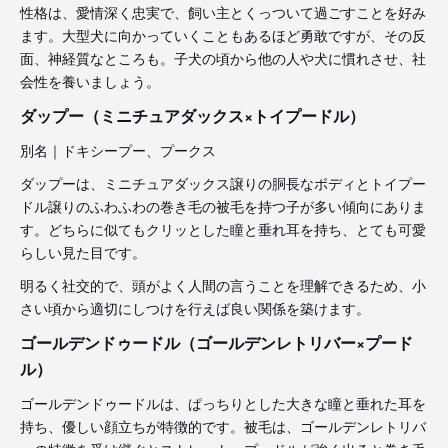
性格は、愛情深く忠実で、飼い主とくっついて過ごすことを好み
ます。大型犬に向かっていくこともあるほど勇敢ですが、その反
面、神経質なところも。子犬の頃から他の人や犬に慣れさせ、社
会性を養いましょう。
ダップー（ミニチュアダックス×トイプードル）
別名｜ドキシープー、プークス
ダップーは、ミニチュアダックス譲りの胴長なボディとトイプー
ドル譲りのふわふわの巻き毛の被毛を持つ子が多い傾向にありま
す。どちらに似てもクリッとした瞳と垂れ耳を持ち、とても可愛
らしい見た目です。
明るく社交的で、頭がよく人間の言うことを理解できるため、小
さい頃から適切にしつけを行えば良い関係を築けます。
ゴールデンドゥードル（ゴールデンレトリバー×プード
ル）
ゴールデンドゥードルは、ぱっちりとした大きな瞳と垂れた耳を
持ち、優しい顔立ちが特徴的です。被毛は、ゴールデンレトリバ