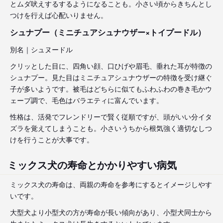
とムダ吠えするするようになることも。小さい頃からきちんとし
つけを行えば心配いりません。
シュナプー（ミニチュアシュナウザー×トイプードル）
別名｜シュヌードル
クリッとした目に、四角い顔、口ひげや眉毛、垂れた耳が特徴の
シュナプー。見た目はミニチュアシュナウザーの特徴を受け継ぐ
子が多いようです。被毛はどちらに似てもふわふわの巻き毛かウ
ェーブ調で、毛色はバラエティに富んでいます。
性格は、活発でフレンドリーで賢く従順ですが、頭がいい分イタ
ズラを覚えてしまうことも。小さいうちから根気強く適切なしつ
けを行うことが大事です。
ミックス犬の寿命とかかりやすい病気
ミックス犬の寿命は、両親の寿命を参考にするとイメージしやす
いです。
大型犬より小型犬の方が寿命が長い傾向があり、小型犬同士から