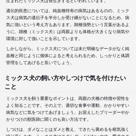
生まれたミックス犬は長生きするといわれています。
遺伝的疾患については、純血種特有の病気はあるものの、ミック
ス犬は病気の遺伝子を半分しか受け継がないことになるため、病
気に強いという考え方もあります。雑種強勢という言葉があるよ
うに、雑種（ミックス犬）は両親よりも体格が大きくなり病気や
環境に対して強いことを示しています。
しかしながら、ミックス犬については未だ明確なデータがなく純
血種と同じように個体によると考えられるため、しっかりと体調
管理をしてあげると良いでしょう。
ミックス犬の飼い方やしつけで気を付けたい
こと
ミックス犬を飼う重要なポイントは、両親の犬種の特徴や習性を
よく知ることです。その上で、適切な食事や運動、かかりやすい
病気などに気をつけてあげましょう。お迎えしたブリーダーやか
かりつけの獣医師に聞くのも良い方法です。
しつけは、ダメなことはダメと教え、できたら褒めるを根気強く
繰り返します。ミックス犬はスタンダードがないので、愛犬のク