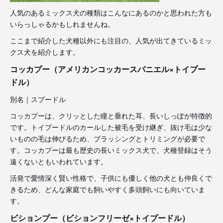
人気のあるミックス犬の種類はこんなにあるのかと思われた方も
いらっしゃるかもしれませんね。
ここまで紹介した犬種以外にも注目の、人気が出てきているミッ
クス犬を紹介します。
コッカプー（アメリカンコッカースパニエル×トイプー
ドル）
別名｜スプードル
コッカプーは、クリッとした瞳と垂れた耳、長いしっぽが特徴的
です。トイプードルのカールした被毛を受け継ぎ、抜け毛は少な
いものの毛は伸びるため、ブラッシングとトリミングが必要で
す。コッカプーは最も歴史の長いミックス犬で、犬種登録はそう
遠くないともいわれています。
活発で愛情深く賢い性格で、子供にも優しく他の犬とも仲良くで
きるため、どんな家庭でも飼いやすく多頭飼いにも向いていま
す。
ビションプー（ビションフリーゼ×トイプードル）