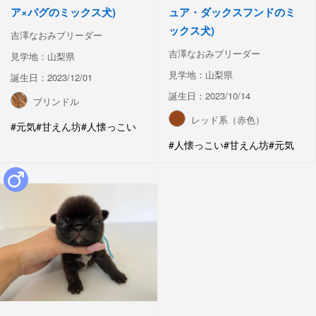
ア×パグのミックス犬)
ュア・ダックスフンドのミ
ックス犬)
吉澤なおみブリーダー
吉澤なおみブリーダー
見学地：山梨県
見学地：山梨県
誕生日：2023/12/01
誕生日：2023/10/14
ブリンドル
レッド系（赤色）
#元気
#甘えん坊
#人懐っこい
#人懐っこい
#甘えん坊
#元気