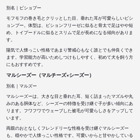
別名｜ビショプー
モフモフの巻き毛とクリッとした目、垂れた耳が可愛らしいビシ
ョンプー。体型は、ビションフリーゼに似ると骨太で足はやや短
め、トイプードルに似るとスリムで足が長めになる傾向がありま
す。
陽気で人懐っこい性格であまり警戒心もなく誰とでも仲良くでき
ます。学習能力が高いためしつけもしやすく、初めて犬を飼う方
にもおすすめです。
マルシーズー（マルチーズ×シーズー）
別名｜マルズー
マルシーズーは、大きな目と垂れた耳、短く詰まったマズルや丸
みのある胴体など、シーズーの特徴を受け継ぐ子が多い傾向にあ
リます。フワフワでウェーブした被毛が可愛らしさをアップして
います。
両親のおとなしくフレンドリーな性格を受け継ぐマルシーズー
も、穏やかで人懐っこい性格です。可愛いからと甘やかしている