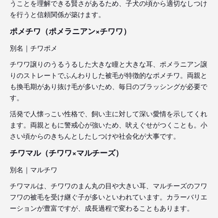
うことを理解できる賢さがあるため、子犬の頃から適切なしつけ
を行うと信頼関係が築けます。
ポメチワ（ポメラニアン×チワワ）
別名｜チワポメ
チワワ譲りのうるうるした大きな瞳と大きな耳、ポメラニアン譲
りのストレートでふんわりした被毛が特徴的なポメチワ。両親と
も換毛期があり抜け毛が多いため、毎日のブラッシングが必要で
す。
活発で人懐っこい性格で、飼い主に対して深い愛情を示してくれ
ます。両親ともに警戒心が強いため、吠えぐせがつくことも。小
さい頃からのきちんとしたしつけや社会化が大事です。
チワマル（チワワ×マルチーズ）
別名｜マルチワ
チワマルは、チワワのまん丸の目や大きい耳、マルチーズのフワ
フワの被毛を受け継ぐ子が多いといわれています。カラーバリエ
ーションが豊富ですが、成長過程で変わることもあります。