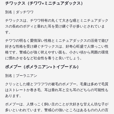
チワックス（チワワ×ミニチュアダックス）
別名｜ダッチワワ
チワックスは、チワワ特有の丸くて大きな瞳とミニチュアダック
スの長めのボディと垂れた耳を受け継ぐ子が多いとされていま
す。
チワワの明るく愛情深い性格とミニチュアダックスの活発で遊び
好きな性格を受け継ぐチワックスは、好奇心旺盛で人懐っこい性
格です。警戒心が強く吠えやすい面も。小さい頃から周囲の環境
に慣れさせるなど社会性を養うと良いでしょう。
ポメプー（ポメラニアン×トイプードル）
別名｜プーラニアン
クリッとした瞳とフワフワの被毛のポメプー。毛量は多めで毛質
はストレートか巻き毛、耳は垂れ耳と立ち耳のどちらの可能性も
あります。
ポメプーは、人懐っこく飼い主のことが大好きな甘えん坊な子が
多いといわれています。警戒心の強いところはあるものの人の言