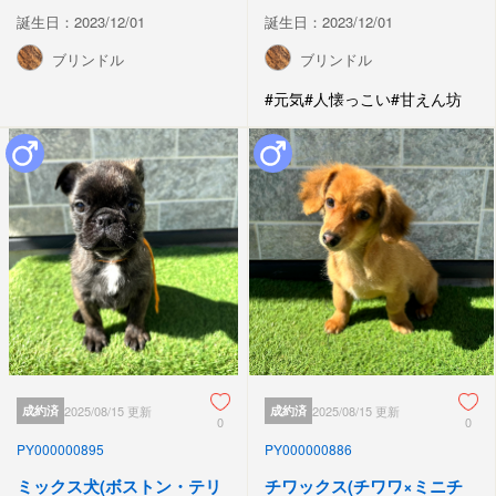
誕生日：2023/12/01
誕生日：2023/12/01
ブリンドル
ブリンドル
#元気
#人懐っこい
#甘えん坊
成約済
2025/08/15 更新
成約済
2025/08/15 更新
0
0
PY000000895
PY000000886
ミックス犬(ボストン・テリ
チワックス(チワワ×ミニチ