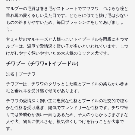
マルプーの毛質は巻き毛かストレートでフワフワ、つぶらな瞳と
垂れ耳の愛くるしい見た目です。どちらに似ても抜け毛は少ない
ものの絡まりやすいため、毎日ブラッシングをしてあげましょ
う。
甘えん坊のマルチーズと人懐っこいトイプードルを両親にもつマ
ルプーは、温厚で愛情深く賢い子が多いといわれています。しつ
けがしやすく飼いやすいため大人気のミックス犬です。
チワプー（チワワ×トイプードル）
別名｜プーチワ
チワプーは、チワワのクリッとした瞳とプードルの柔らかい巻き
毛と垂れ耳を受け継ぐ傾向があります。
チワワの愛情深く飼い主に忠実な性格とプードルの社交的で穏や
かな性格を受け継ぎ、陽気でフレンドリーな性格です。チワワ寄
りでは警戒心が強い一面もあるため、子犬のうちからさまざまな
人や犬、物音に慣れさせ、根気強くしつけを行うことが大事で
す。