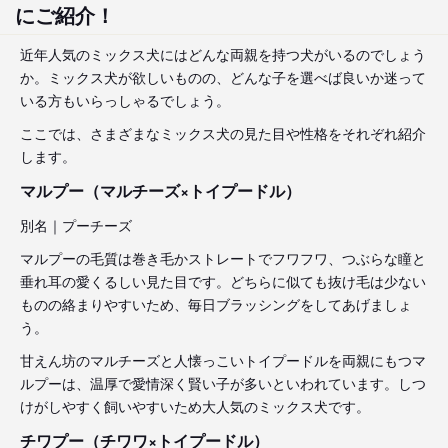
にご紹介！
近年人気のミックス犬にはどんな両親を持つ犬がいるのでしょう
か。ミックス犬が欲しいものの、どんな子を選べば良いか迷って
いる方もいらっしゃるでしょう。
ここでは、さまざまなミックス犬の見た目や性格をそれぞれ紹介
します。
マルプー（マルチーズ×トイプードル）
別名｜プーチーズ
マルプーの毛質は巻き毛かストレートでフワフワ、つぶらな瞳と
垂れ耳の愛くるしい見た目です。どちらに似ても抜け毛は少ない
ものの絡まりやすいため、毎日ブラッシングをしてあげましょ
う。
甘えん坊のマルチーズと人懐っこいトイプードルを両親にもつマ
ルプーは、温厚で愛情深く賢い子が多いといわれています。しつ
けがしやすく飼いやすいため大人気のミックス犬です。
チワプー（チワワ×トイプードル）