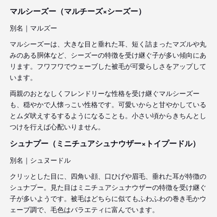
マルシーズー（マルチーズ×シーズー）
別名｜マルズー
マルシーズーは、大きな目と垂れた耳、短く詰まったマズルや丸
みのある胴体など、シーズーの特徴を受け継ぐ子が多い傾向にあ
リます。フワフワでウェーブした被毛が可愛らしさをアップして
います。
両親のおとなしくフレンドリーな性格を受け継ぐマルシーズー
も、穏やかで人懐っこい性格です。可愛いからと甘やかしている
とムダ吠えするするようになることも。小さい頃からきちんとし
つけを行えば心配いりません。
シュナプー（ミニチュアシュナウザー×トイプードル）
別名｜シュヌードル
クリッとした目に、四角い顔、口ひげや眉毛、垂れた耳が特徴の
シュナプー。見た目はミニチュアシュナウザーの特徴を受け継ぐ
子が多いようです。被毛はどちらに似てもふわふわの巻き毛かウ
ェーブ調で、毛色はバラエティに富んでいます。