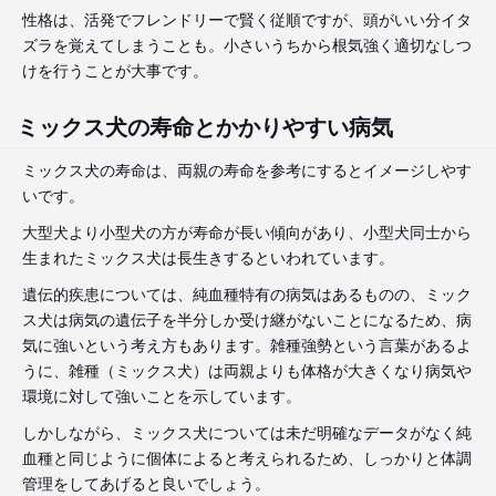
性格は、活発でフレンドリーで賢く従順ですが、頭がいい分イタ
ズラを覚えてしまうことも。小さいうちから根気強く適切なしつ
けを行うことが大事です。
ミックス犬の寿命とかかりやすい病気
ミックス犬の寿命は、両親の寿命を参考にするとイメージしやす
いです。
大型犬より小型犬の方が寿命が長い傾向があり、小型犬同士から
生まれたミックス犬は長生きするといわれています。
遺伝的疾患については、純血種特有の病気はあるものの、ミック
ス犬は病気の遺伝子を半分しか受け継がないことになるため、病
気に強いという考え方もあります。雑種強勢という言葉があるよ
うに、雑種（ミックス犬）は両親よりも体格が大きくなり病気や
環境に対して強いことを示しています。
しかしながら、ミックス犬については未だ明確なデータがなく純
血種と同じように個体によると考えられるため、しっかりと体調
管理をしてあげると良いでしょう。