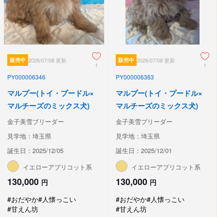
販売中
2026/07/08 更新
販売中
2026/07/08 更新
1
1
PY000006346
PY000006363
マルプー(トイ・プードル×
マルプー(トイ・プードル×
マルチーズのミックス犬)
マルチーズのミックス犬)
金子美雪ブリーダー
金子美雪ブリーダー
見学地：埼玉県
見学地：埼玉県
誕生日：2025/12/05
誕生日：2025/12/01
イエローアプリコット系
イエローアプリコット系
130,000
130,000
円
円
#おだやか
#人懐っこい
#おだやか
#人懐っこい
#甘えん坊
#甘えん坊