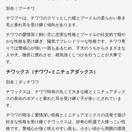
別名｜プーチワ
チワプーは、チワワのクリッとした瞳とプードルの柔らかい巻き
毛と垂れ耳を受け継ぐ傾向があります。
チワワの愛情深く飼い主に忠実な性格とプードルの社交的で穏や
かな性格を受け継ぎ、陽気でフレンドリーな性格です。チワワ寄
りでは警戒心が強い一面もあるため、子犬のうちからさまざまな
人や犬、物音に慣れさせ、根気強くしつけを行うことが大事で
す。
チワックス（チワワ×ミニチュアダックス）
別名｜ダッチワワ
チワックスは、チワワ特有の丸くて大きな瞳とミニチュアダック
スの長めのボディと垂れた耳を受け継ぐ子が多いとされていま
す。
チワワの明るく愛情深い性格とミニチュアダックスの活発で遊び
好きな性格を受け継ぐチワックスは、好奇心旺盛で人懐っこい性
格です。警戒心が強く吠えやすい面も。小さい頃から周囲の環境