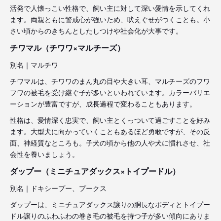
活発で人懐っこい性格で、飼い主に対して深い愛情を示してくれ
ます。両親ともに警戒心が強いため、吠えぐせがつくことも。小
さい頃からのきちんとしたしつけや社会化が大事です。
チワマル（チワワ×マルチーズ）
別名｜マルチワ
チワマルは、チワワのまん丸の目や大きい耳、マルチーズのフワ
フワの被毛を受け継ぐ子が多いといわれています。カラーバリエ
ーションが豊富ですが、成長過程で変わることもあります。
性格は、愛情深く忠実で、飼い主とくっついて過ごすことを好み
ます。大型犬に向かっていくこともあるほど勇敢ですが、その反
面、神経質なところも。子犬の頃から他の人や犬に慣れさせ、社
会性を養いましょう。
ダップー（ミニチュアダックス×トイプードル）
別名｜ドキシープー、プークス
ダップーは、ミニチュアダックス譲りの胴長なボディとトイプー
ドル譲りのふわふわの巻き毛の被毛を持つ子が多い傾向にありま