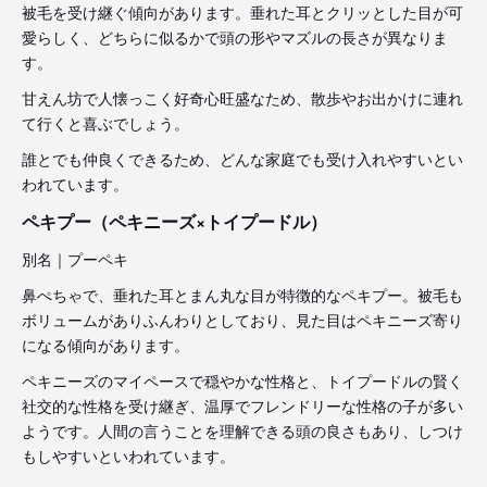
被毛を受け継ぐ傾向があります。垂れた耳とクリッとした目が可
愛らしく、どちらに似るかで頭の形やマズルの長さが異なりま
す。
甘えん坊で人懐っこく好奇心旺盛なため、散歩やお出かけに連れ
て行くと喜ぶでしょう。
誰とでも仲良くできるため、どんな家庭でも受け入れやすいとい
われています。
ペキプー（ペキニーズ×トイプードル）
別名｜プーペキ
鼻ぺちゃで、垂れた耳とまん丸な目が特徴的なペキプー。被毛も
ボリュームがありふんわりとしており、見た目はペキニーズ寄り
になる傾向があります。
ペキニーズのマイペースで穏やかな性格と、トイプードルの賢く
社交的な性格を受け継ぎ、温厚でフレンドリーな性格の子が多い
ようです。人間の言うことを理解できる頭の良さもあり、しつけ
もしやすいといわれています。