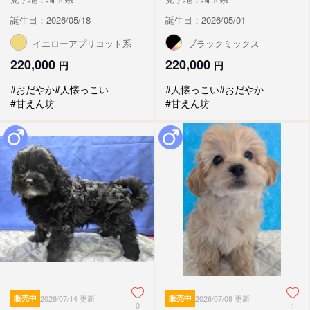
誕生日：2026/05/18
誕生日：2026/05/01
イエローアプリコット系
ブラックミックス
220,000
220,000
円
円
#おだやか
#人懐っこい
#人懐っこい
#おだやか
#甘えん坊
#甘えん坊
販売中
2026/07/14 更新
販売中
2026/07/08 更新
0
1