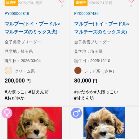
販売中
2026/07/31 更新
販売中
2026/07/31 更新
0
0
PY000006816
PY000007436
マルプー(トイ・プードル×
マルプー(トイ・プードル×
マルチーズのミックス犬)
マルチーズのミックス犬)
金子美雪ブリーダー
金子美雪ブリーダー
見学地：埼玉県
見学地：埼玉県
誕生日：2026/03/04
誕生日：2025/12/10
クリーム系
レッド系（赤色）
200,000
80,000
円
円
#人懐っこい
#甘えん坊
#おだやか
#人懐っこい
#おだやか
#甘えん坊