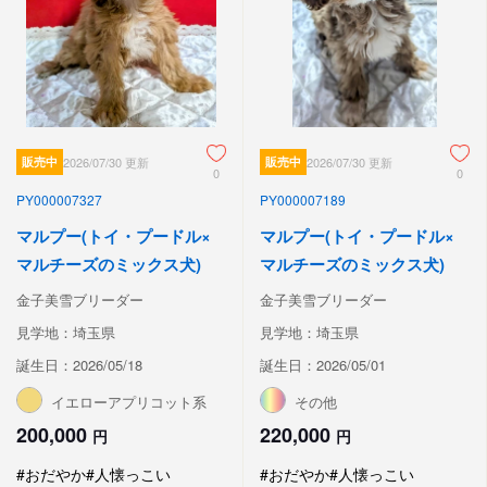
販売中
2026/07/30 更新
販売中
2026/07/30 更新
0
0
PY000007327
PY000007189
マルプー(トイ・プードル×
マルプー(トイ・プードル×
マルチーズのミックス犬)
マルチーズのミックス犬)
金子美雪ブリーダー
金子美雪ブリーダー
見学地：埼玉県
見学地：埼玉県
誕生日：2026/05/18
誕生日：2026/05/01
イエローアプリコット系
その他
200,000
220,000
円
円
#おだやか
#人懐っこい
#おだやか
#人懐っこい