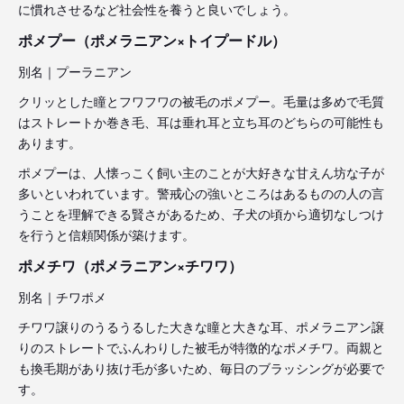
に慣れさせるなど社会性を養うと良いでしょう。
ポメプー（ポメラニアン×トイプードル）
別名｜プーラニアン
クリッとした瞳とフワフワの被毛のポメプー。毛量は多めで毛質
はストレートか巻き毛、耳は垂れ耳と立ち耳のどちらの可能性も
あります。
ポメプーは、人懐っこく飼い主のことが大好きな甘えん坊な子が
多いといわれています。警戒心の強いところはあるものの人の言
うことを理解できる賢さがあるため、子犬の頃から適切なしつけ
を行うと信頼関係が築けます。
ポメチワ（ポメラニアン×チワワ）
別名｜チワポメ
チワワ譲りのうるうるした大きな瞳と大きな耳、ポメラニアン譲
りのストレートでふんわりした被毛が特徴的なポメチワ。両親と
も換毛期があり抜け毛が多いため、毎日のブラッシングが必要で
す。