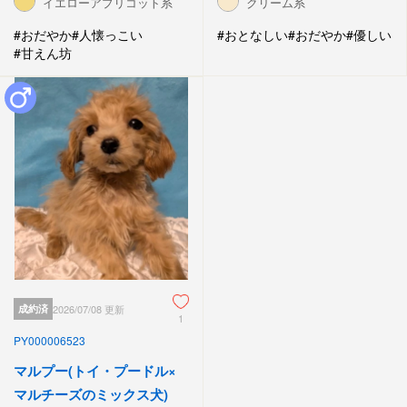
イエローアプリコット系
クリーム系
#おだやか
#人懐っこい
#おとなしい
#おだやか
#優しい
#甘えん坊
成約済
2026/07/08 更新
1
PY000006523
マルプー(トイ・プードル×
マルチーズのミックス犬)