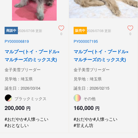
商談中
2026/07/08 更新
販売中
2026/07/08 更新
0
0
PY000006819
PY000007195
マルプー(トイ・プードル×
マルプー(トイ・プードル×
マルチーズのミックス犬)
マルチーズのミックス犬)
金子美雪ブリーダー
金子美雪ブリーダー
見学地：埼玉県
見学地：埼玉県
誕生日：2026/03/04
誕生日：2026/02/15
ブラックミックス
その他
200,000
160,000
円
円
#おだやか
#人懐っこい
#おだやか
#人懐っこい
#おとなしい
#甘えん坊