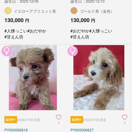
誕生日：2025/12/05
誕生日：2025/12/10
イエローアプリコット系
ゴールド系（金色）
130,000
130,000
円
円
#人懐っこい
#おだやか
#おだやか
#人懐っこい
#甘えん坊
#甘えん坊
販売中
2026/07/08 更新
販売中
2026/07/08 更新
0
0
PY000006818
PY000006627