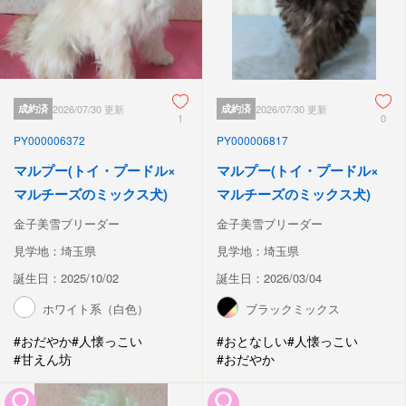
成約済
2026/07/30 更新
成約済
2026/07/30 更新
1
0
PY000006372
PY000006817
マルプー(トイ・プードル×
マルプー(トイ・プードル×
マルチーズのミックス犬)
マルチーズのミックス犬)
金子美雪ブリーダー
金子美雪ブリーダー
見学地：埼玉県
見学地：埼玉県
誕生日：2025/10/02
誕生日：2026/03/04
ホワイト系（白色）
ブラックミックス
#おだやか
#人懐っこい
#おとなしい
#人懐っこい
#甘えん坊
#おだやか