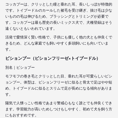
コッカプーは、クリッとした瞳と垂れた耳、長いしっぽが特徴的
です。トイプードルのカールした被毛を受け継ぎ、抜け毛は少な
いものの毛は伸びるため、ブラッシングとトリミングが必要で
す。コッカプーは最も歴史の長いミックス犬で、犬種登録はそう
遠くないともいわれています。
活発で愛情深く賢い性格で、子供にも優しく他の犬とも仲良くで
きるため、どんな家庭でも飼いやすく多頭飼いにも向いていま
す。
ビションプー（ビションフリーゼ×トイプードル）
別名｜ビショプー
モフモフの巻き毛とクリッとした目、垂れた耳が可愛らしいビシ
ョンプー。体型は、ビションフリーゼに似ると骨太で足はやや短
め、トイプードルに似るとスリムで足が長めになる傾向がありま
す。
陽気で人懐っこい性格であまり警戒心もなく誰とでも仲良くでき
ます。学習能力が高いためしつけもしやすく、初めて犬を飼う方
にもおすすめです。