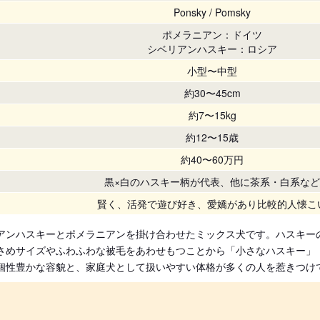
Ponsky / Pomsky
ポメラニアン：ドイツ
シベリアンハスキー：ロシア
小型〜中型
約30〜45cm
約7〜15kg
約12〜15歳
約40〜60万円
黒×白のハスキー柄が代表、他に茶系・白系など
賢く、活発で遊び好き、愛嬌があり比較的人懐こ
アンハスキーとポメラニアンを掛け合わせたミックス犬です。ハスキー
さめサイズやふわふわな被毛をあわせもつことから「小さなハスキー」
個性豊かな容貌と、家庭犬として扱いやすい体格が多くの人を惹きつけ