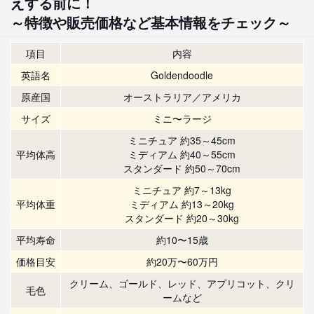
えする前に！
～特徴や販売価格など基本情報をチェック～
項目
内容
英語名
Goldendoodle
原産国
オーストラリア／アメリカ
サイズ
ミニ〜ラージ
ミニチュア 約35～45cm
平均体高
ミディアム 約40～55cm
スタンダード 約50～70cm
ミニチュア 約7～13kg
平均体重
ミディアム 約13～20kg
スタンダード 約20～30kg
平均寿命
約10〜15歳
価格目安
約20万〜60万円
クリーム、ゴールド、レッド、アプリコット、クリ
毛色
ームなど