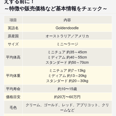
えする前に！
～特徴や販売価格など基本情報をチェック～
項目
内容
英語名
Goldendoodle
原産国
オーストラリア／アメリカ
サイズ
ミニ〜ラージ
ミニチュア 約35～45cm
平均体高
ミディアム 約40～55cm
スタンダード 約50～70cm
ミニチュア 約7～13kg
平均体重
ミディアム 約13～20kg
スタンダード 約20～30kg
平均寿命
約10〜15歳
価格目安
約20万〜60万円
クリーム、ゴールド、レッド、アプリコット、クリ
毛色
ームなど