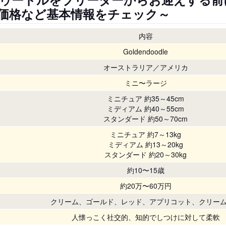
価格など基本情報をチェック～
内容
Goldendoodle
オーストラリア／アメリカ
ミニ〜ラージ
ミニチュア 約35～45cm
ミディアム 約40～55cm
スタンダード 約50～70cm
ミニチュア 約7～13kg
ミディアム 約13～20kg
スタンダード 約20～30kg
約10〜15歳
約20万〜60万円
クリーム、ゴールド、レッド、アプリコット、クリー
人懐っこく社交的、知的でしつけに対して柔軟