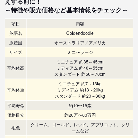
えする前に！
～特徴や販売価格など基本情報をチェック～
項目
内容
英語名
Goldendoodle
原産国
オーストラリア／アメリカ
サイズ
ミニ〜ラージ
ミニチュア 約35～45cm
平均体高
ミディアム 約40～55cm
スタンダード 約50～70cm
ミニチュア 約7～13kg
平均体重
ミディアム 約13～20kg
スタンダード 約20～30kg
平均寿命
約10〜15歳
価格目安
約20万〜60万円
クリーム、ゴールド、レッド、アプリコット、クリ
毛色
ームなど