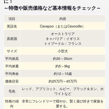
に！
～特徴や販売価格など基本情報をチェック～
項目
内容
英語名
Cavapoo（またはCavoodle）
オーストラリア
原産国
キャバリア：イギリス
トイプードル：フランス
サイズ
小型犬
平均体高
約30～35cm
平均体重
約5～9kg
平均寿命
約12～15歳
価格目安
約25万円～45万円
レッド、アプリコット、ルビー、ブラック＆タン、ホ
毛色
ワイトなど
性格の傾
非常にフレンドリーで穏やか。賢く遊び好きで家族を
向
愛する。