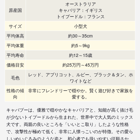
オーストラリア
原産国
キャバリア：イギリス
トイプードル：フランス
サイズ
小型犬
平均体高
約30～35cm
平均体重
約5～9kg
平均寿命
約12～15歳
価格目安
約25万円～45万円
レッド、アプリコット、ルビー、ブラック＆タン、ホ
毛色
ワイトなど
性格の傾
非常にフレンドリーで穏やか。賢く遊び好きで家族を
向
愛する。
キャバプーは、優雅で穏やかなキャバリアと、知能が高く抜け毛
が少ないトイプードルから生まれた、世界中で大人気のミックス
犬です。両親の良いところを「いいとこ取り」したような性格
で、攻撃性が極めて低く、非常に人懐っこいのが特徴。その愛ら
しいぬいぐるみのような姿と、初心者でも扱いやすい従順さか