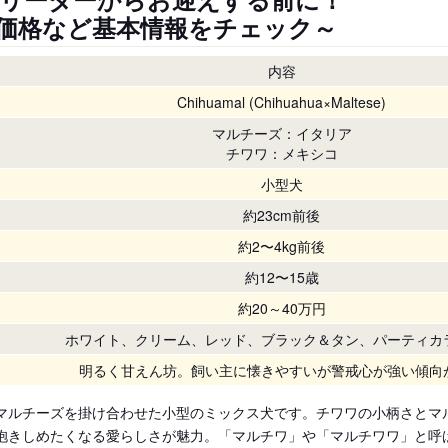
価格など基本情報をチェック～
内容
Chihuamal (Chihuahua×Maltese)
マルチーズ：イタリア
チワワ：メキシコ
小型犬
約23cm前後
約2〜4kg前後
約12〜15歳
約20～40万円
ホワイト、クリーム、レッド、ブラック＆タン、パーティカ
明るく甘えん坊。飼い主に懐きやすいが警戒心が強い傾向
マルチーズを掛け合わせた小型のミックス犬です。チワワの小柄さとマ
抱きしめたくなる愛らしさが魅力。「マルチワ」や「マルチワワ」と呼