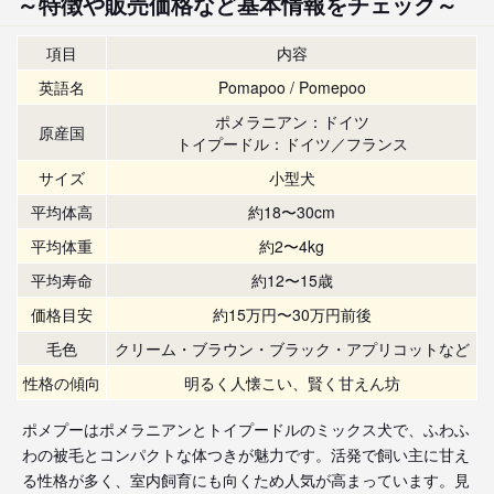
～特徴や販売価格など基本情報をチェック～
項目
内容
英語名
Pomapoo / Pomepoo
ポメラニアン：ドイツ
原産国
トイプードル：ドイツ／フランス
サイズ
小型犬
平均体高
約18〜30cm
平均体重
約2〜4kg
平均寿命
約12〜15歳
価格目安
約15万円〜30万円前後
毛色
クリーム・ブラウン・ブラック・アプリコットなど
性格の傾向
明るく人懐こい、賢く甘えん坊
ポメプーはポメラニアンとトイプードルのミックス犬で、ふわふ
わの被毛とコンパクトな体つきが魅力です。活発で飼い主に甘え
る性格が多く、室内飼育にも向くため人気が高まっています。見