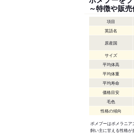
～特徴や販売
項目
英語名
原産国
サイズ
平均体高
平均体重
平均寿命
価格目安
毛色
性格の傾向
ポメプーはポメラニア
飼い主に甘える性格が