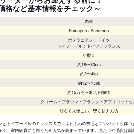
価格など基本情報をチェック～
内容
Pomapoo / Pomepoo
ポメラニアン：ドイツ
トイプードル：ドイツ／フランス
小型犬
約18〜30cm
約2〜4kg
約12〜15歳
約15万円〜30万円前後
クリーム・ブラウン・ブラック・アプリコットな
明るく人懐こい、賢く甘えん坊
ンとトイプードルのミックス犬で、ふわふわの被毛とコンパクトな体つ
多く、室内飼育にも向くため人気が高まっています。見た目や毛質は両