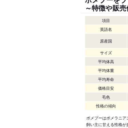
～特徴や販売
項目
英語名
原産国
サイズ
平均体高
平均体重
平均寿命
価格目安
毛色
性格の傾向
ポメプーはポメラニア
飼い主に甘える性格が