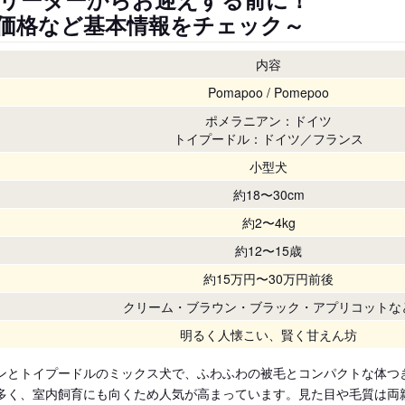
価格など基本情報をチェック～
内容
Pomapoo / Pomepoo
ポメラニアン：ドイツ
トイプードル：ドイツ／フランス
小型犬
約18〜30cm
約2〜4kg
約12〜15歳
約15万円〜30万円前後
クリーム・ブラウン・ブラック・アプリコットな
明るく人懐こい、賢く甘えん坊
ンとトイプードルのミックス犬で、ふわふわの被毛とコンパクトな体つ
多く、室内飼育にも向くため人気が高まっています。見た目や毛質は両