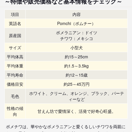
～特徴や販売価格など基本情報をチェック～
項目
内容
英語名
Pomchi（ポムチー）
ポメラニアン：ドイツ
原産国
チワワ：メキシコ
サイズ
小型犬
平均体高
約15～25cm
平均体重
約1.5～3.5kg
平均寿命
約12～15歳
価格目安
約25～45万円
ホワイト、クリーム、オレンジ、ブラック、パーテ
毛色
ィーなど
性格の傾
甘えん坊で愛情深く、活発で好奇心旺盛。
向
ポメチワは、華やかなポメラニアンと愛くるしいチワワを両親に