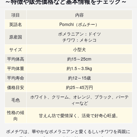
～特徴や販売価格など基本情報をチェック～
項目
内容
英語名
Pomchi（ポムチー）
ポメラニアン：ドイツ
原産国
チワワ：メキシコ
サイズ
小型犬
平均体高
約15～25cm
平均体重
約1.5～3.5kg
平均寿命
約12～15歳
価格目安
約25～45万円
ホワイト、クリーム、オレンジ、ブラック、パーテ
毛色
ィーなど
性格の傾
甘えん坊で愛情深く、活発で好奇心旺盛。
向
ポメチワは、華やかなポメラニアンと愛くるしいチワワを両親に