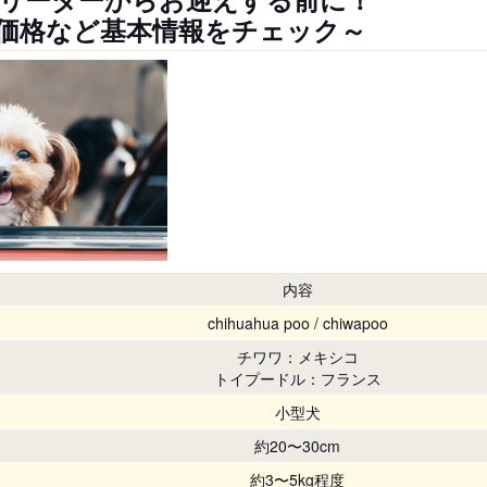
価格など基本情報をチェック～
内容
chihuahua poo / chiwapoo
チワワ：メキシコ
トイプードル：フランス
小型犬
約20〜30cm
約3〜5kg程度