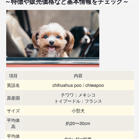
～特徴や販売価格など基本情報をチェック～
項目
内容
英語名
chihuahua poo / chiwapoo
チワワ：メキシコ
原産国
トイプードル：フランス
サイズ
小型犬
平均体
約20〜30cm
高
平均体
約3〜5kg程度