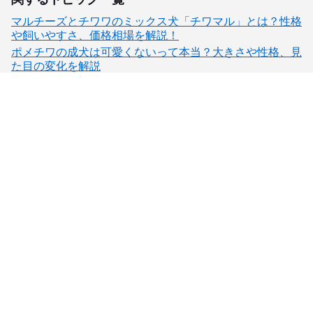
マルチーズとチワワのミックス犬「チワマル」とは？性格
や飼いやすさ、価格相場を解説！
ポメチワの成犬は可愛くないって本当？大きさや性格、見
た目の変化を解説
子犬検索
ブリーダー検索
会員メニュー
愛犬ブリーダーについて
お役立ちコンテンツ
ご利用案内
サポート