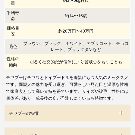
重
平均寿
約14〜16歳
命
価格目
約20万円〜40万円
安
ブラウン、ブラック、ホワイト、アプリコット、チョコ
毛色
レート、ブラックタンなど
性格の
明るく社交的だが個体により警戒心をもつことも
傾向
チワプーはチワワとトイプードルを両親にもつ人気のミックス犬
です。両親犬の魅力を受け継ぎ、可愛らしい見た目と温厚な性格
で家庭犬として高い支持を得ています。サイズや被毛、性格には
個体差があり、成長後の姿が予測しにくい点も特徴です。
チワプーの特徴