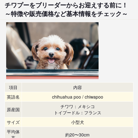
チワプーをブリーダーからお迎えする前に！
～特徴や販売価格など基本情報をチェック～
項目
内容
英語名
chihuahua poo / chiwapoo
チワワ：メキシコ
原産国
トイプードル：フランス
サイズ
小型犬
平均体
約20〜30cm
高