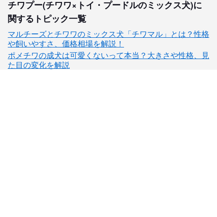
チワプー(チワワ×トイ・プードルのミックス犬)に
関するトピック一覧
マルチーズとチワワのミックス犬「チワマル」とは？性格
や飼いやすさ、価格相場を解説！
ポメチワの成犬は可愛くないって本当？大きさや性格、見
た目の変化を解説
子犬検索
ブリーダー検索
会員メニュー
愛犬ブリーダーについて
お役立ちコンテンツ
ご利用案内