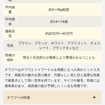
平均体
約3〜5kg程度
重
平均寿
約14〜16歳
命
価格目
約20万円〜40万円
安
ブラウン、ブラック、ホワイト、アプリコット、チョコ
毛色
レート、ブラックタンなど
性格の
明るく社交的だが個体により警戒心をもつことも
傾向
チワプーはチワワとトイプードルを両親にもつ人気のミックス犬
です。両親犬の魅力を受け継ぎ、可愛らしい見た目と温厚な性格
で家庭犬として高い支持を得ています。サイズや被毛、性格には
個体差があり、成長後の姿が予測しにくい点も特徴です。
チワプーの特徴