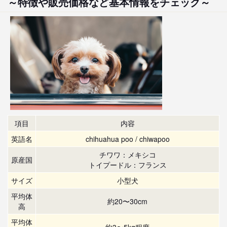
～特徴や販売価格など基本情報をチェック～
項目
内容
英語名
chihuahua poo / chiwapoo
チワワ：メキシコ
原産国
トイプードル：フランス
サイズ
小型犬
平均体
約20〜30cm
高
平均体
約3〜5kg程度