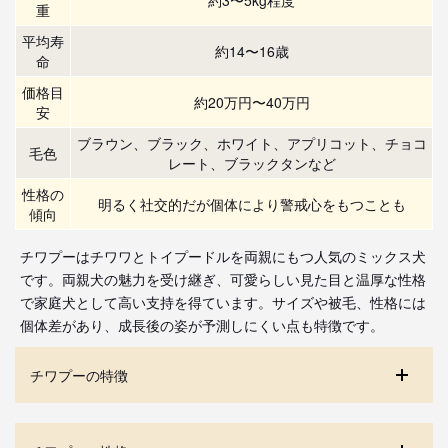
重
平均寿
約14〜16歳
命
価格目
約20万円〜40万円
安
ブラウン、ブラック、ホワイト、アプリコット、チョコ
毛色
レート、ブラックタンなど
性格の
明るく社交的だが個体により警戒心をもつことも
傾向
チワプーはチワワとトイプードルを両親にもつ人気のミックス犬
です。両親犬の魅力を受け継ぎ、可愛らしい見た目と温厚な性格
で家庭犬として高い支持を得ています。サイズや被毛、性格には
個体差があり、成長後の姿が予測しにくい点も特徴です。
チワプーの特徴