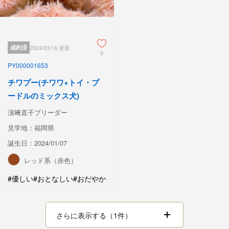
成約済
2024/03/16 更新
0
PY000001653
チワプー(チワワ×トイ・プ
ードルのミックス犬)
濵﨑直子ブリーダー
見学地：福岡県
誕生日：2024/01/07
レッド系（赤色）
#優しい
#おとなしい
#おだやか
さらに表示する（1件）