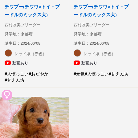
チワプー(チワワ×トイ・プ
チワプー(チワワ×トイ・プ
ードルのミックス犬)
ードルのミックス犬)
西村照美ブリーダー
西村照美ブリーダー
見学地：京都府
見学地：京都府
誕生日：2024/06/08
誕生日：2024/06/08
レッド系（赤色）
レッド系（赤色）
動画あり
動画あり
#人懐っこい
#おだやか
#元気
#人懐っこい
#甘えん坊
#甘えん坊