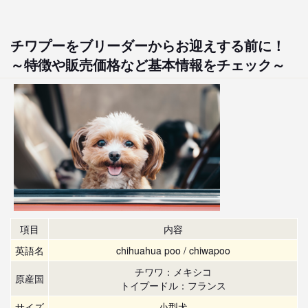
チワプーをブリーダーからお迎えする前に！
～特徴や販売価格など基本情報をチェック～
項目
内容
英語名
chihuahua poo / chiwapoo
チワワ：メキシコ
原産国
トイプードル：フランス
サイズ
小型犬