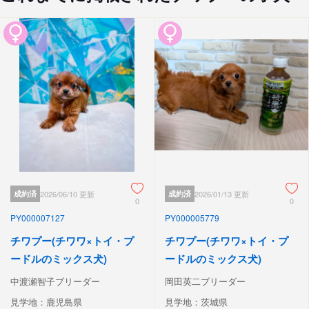
成約済
2026/06/10 更新
成約済
2026/01/13 更新
0
0
PY000007127
PY000005779
チワプー(チワワ×トイ・プ
チワプー(チワワ×トイ・プ
ードルのミックス犬)
ードルのミックス犬)
中渡瀬智子ブリーダー
岡田英二ブリーダー
見学地：鹿児島県
見学地：茨城県