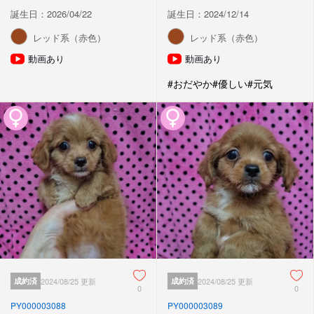
誕生日：2026/04/22
誕生日：2024/12/14
レッド系（赤色）
レッド系（赤色）
動画あり
動画あり
#おだやか
#優しい
#元気
成約済
2024/08/25 更新
成約済
2024/08/25 更新
0
0
PY000003088
PY000003089