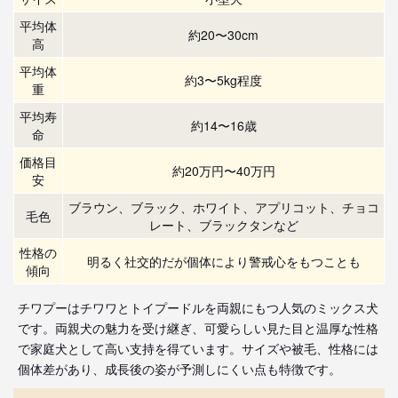
平均体
約20〜30cm
高
平均体
約3〜5kg程度
重
平均寿
約14〜16歳
命
価格目
約20万円〜40万円
安
ブラウン、ブラック、ホワイト、アプリコット、チョコ
毛色
レート、ブラックタンなど
性格の
明るく社交的だが個体により警戒心をもつことも
傾向
チワプーはチワワとトイプードルを両親にもつ人気のミックス犬
です。両親犬の魅力を受け継ぎ、可愛らしい見た目と温厚な性格
で家庭犬として高い支持を得ています。サイズや被毛、性格には
個体差があり、成長後の姿が予測しにくい点も特徴です。