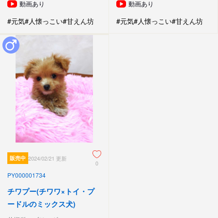
動画あり
動画あり
#元気
#人懐っこい
#甘えん坊
#元気
#人懐っこい
#甘えん坊
販売中
2024/02/21 更新
0
PY000001734
チワプー(チワワ×トイ・プ
ードルのミックス犬)