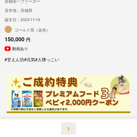
若槇栄一ブリーダー
見学地：茨城県
誕生日：2023/11/19
ゴールド系（金色）
150,000
円
動画あり
#甘えん坊
#元気
#人懐っこい
1