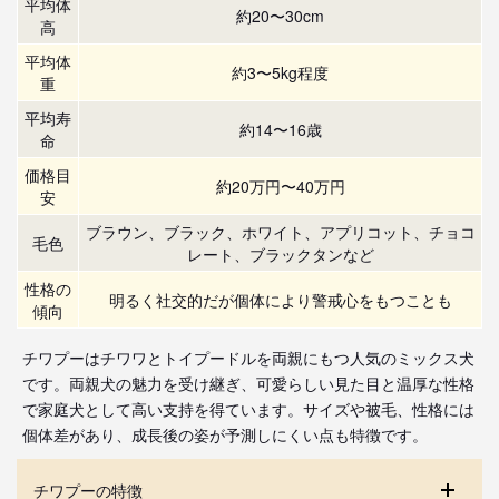
平均体
約20〜30cm
高
平均体
約3〜5kg程度
重
平均寿
約14〜16歳
命
価格目
約20万円〜40万円
安
ブラウン、ブラック、ホワイト、アプリコット、チョコ
毛色
レート、ブラックタンなど
性格の
明るく社交的だが個体により警戒心をもつことも
傾向
チワプーはチワワとトイプードルを両親にもつ人気のミックス犬
です。両親犬の魅力を受け継ぎ、可愛らしい見た目と温厚な性格
で家庭犬として高い支持を得ています。サイズや被毛、性格には
個体差があり、成長後の姿が予測しにくい点も特徴です。
チワプーの特徴