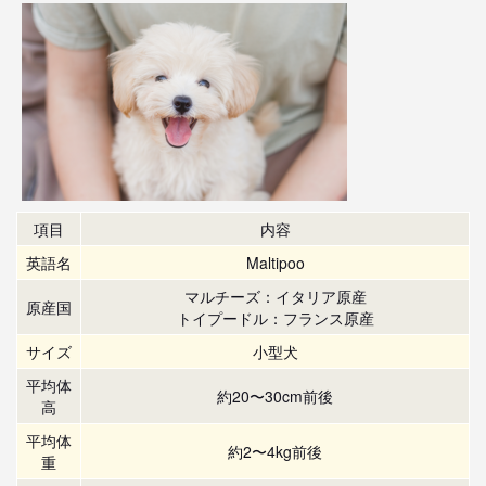
項目
内容
英語名
Maltipoo
マルチーズ：イタリア原産
原産国
トイプードル：フランス原産
サイズ
小型犬
平均体
約20〜30cm前後
高
平均体
約2〜4kg前後
重