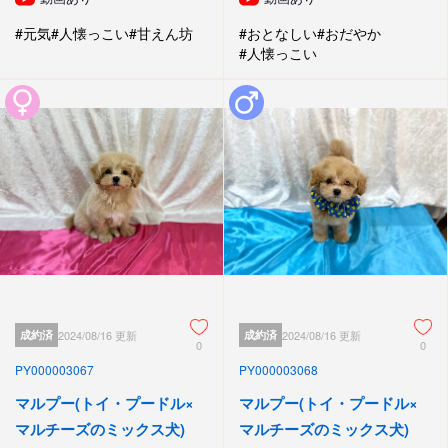
#元気
#人懐っこい
#甘えん坊
#おとなしい
#おだやか
#人懐っこい
成約済
2024/08/16 更新
成約済
2024/08/16 更新
0
0
PY000003067
PY000003068
マルプー(トイ・プードル×
マルプー(トイ・プードル×
マルチーズのミックス犬)
マルチーズのミックス犬)