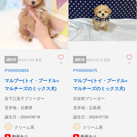
成約済
2024/11/20 更新
成約済
2024/10/12 更新
0
0
PY000003853
PY000003475
マルプー(トイ・プードル×
マルプー(トイ・プードル×
マルチーズのミックス犬)
マルチーズのミックス犬)
岩下江美子ブリーダー
宗友咲ブリーダー
見学地：兵庫県
見学地：広島県
誕生日：2024/09/18
誕生日：2024/07/30
クリーム系
クリーム系
動画あり
動画あり