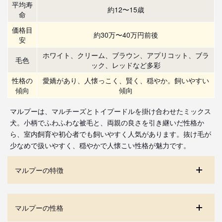
平均寿
約12〜15歳
命
価格目
約30万〜40万円前後
安
ホワイト、クリーム、ブラウン、アプリコット、ブラ
毛色
ック、レッドなど多彩
性格の
愛嬌があり、人懐っこく、賢く、穏やか。飼いやすい
傾向
傾向
マルプーは、マルチーズとトイプードルを掛け合わせたミックス
犬。小柄でふわふわな被毛と、両親の良さを引き継いだ性格か
ら、室内飼育や初心者でも飼いやすく人気があります。抜け毛が
少なめで扱いやすく、穏やかで人懐こい性格が魅力です。
マルプーの特徴
マルプーの性格