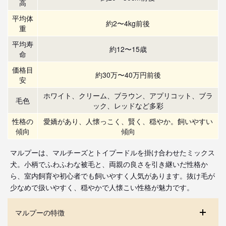
高
平均体
約2〜4kg前後
重
平均寿
約12〜15歳
命
価格目
約30万〜40万円前後
安
ホワイト、クリーム、ブラウン、アプリコット、ブラ
毛色
ック、レッドなど多彩
性格の
愛嬌があり、人懐っこく、賢く、穏やか。飼いやすい
傾向
傾向
マルプーは、マルチーズとトイプードルを掛け合わせたミックス
犬。小柄でふわふわな被毛と、両親の良さを引き継いだ性格か
ら、室内飼育や初心者でも飼いやすく人気があります。抜け毛が
少なめで扱いやすく、穏やかで人懐こい性格が魅力です。
マルプーの特徴