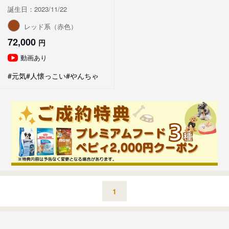
誕生日：2023/11/22
レッド系（赤色）
72,000
円
動画あり
#元気
#人懐っこい
#やんちゃ
1