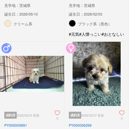
見学地：茨城県
見学地：茨城県
誕生日：2026/05/10
誕生日：2026/02/03
クリーム系
ブラック系（黒色）
#元気
#人懐っこい
#おとなしい
成約済
2026/02/24 更新
成約済
2026/02/07 更新
0
0
PY000005891
PY000006269