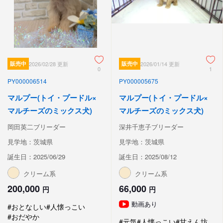
販売中
2026/02/28 更新
販売中
2026/01/14 更新
0
1
PY000006514
PY000005675
マルプー(トイ・プードル×
マルプー(トイ・プードル×
マルチーズのミックス犬)
マルチーズのミックス犬)
岡田英二ブリーダー
深井千恵子ブリーダー
見学地：茨城県
見学地：茨城県
誕生日：2025/06/29
誕生日：2025/08/12
クリーム系
クリーム系
200,000
66,000
円
円
動画あり
#おとなしい
#人懐っこい
#おだやか
#元気
#人懐っこい
#甘えん坊