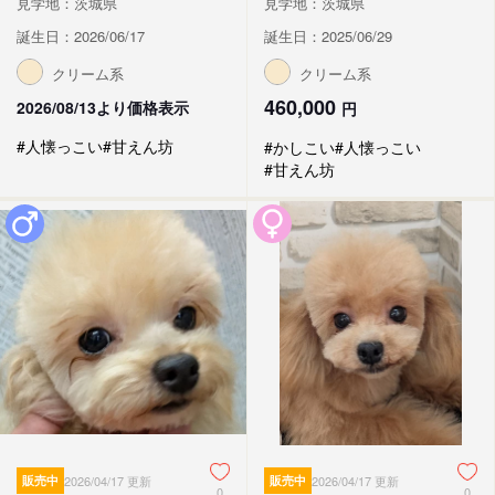
見学地：茨城県
見学地：茨城県
誕生日：2026/06/17
誕生日：2025/06/29
クリーム系
クリーム系
460,000
2026/08/13より価格表示
円
#人懐っこい
#甘えん坊
#かしこい
#人懐っこい
#甘えん坊
販売中
2026/04/17 更新
販売中
2026/04/17 更新
0
0