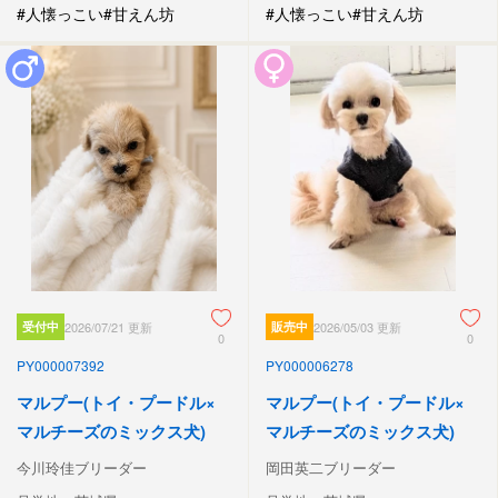
#人懐っこい
#甘えん坊
#人懐っこい
#甘えん坊
受付中
2026/07/21 更新
販売中
2026/05/03 更新
0
0
PY000007392
PY000006278
マルプー(トイ・プードル×
マルプー(トイ・プードル×
マルチーズのミックス犬)
マルチーズのミックス犬)
今川玲佳ブリーダー
岡田英二ブリーダー