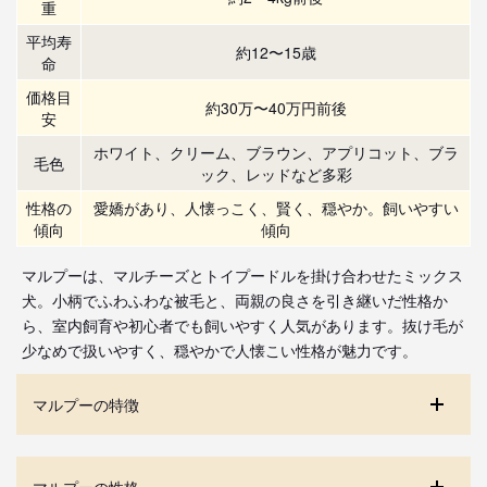
重
平均寿
約12〜15歳
命
価格目
約30万〜40万円前後
安
ホワイト、クリーム、ブラウン、アプリコット、ブラ
毛色
ック、レッドなど多彩
性格の
愛嬌があり、人懐っこく、賢く、穏やか。飼いやすい
傾向
傾向
マルプーは、マルチーズとトイプードルを掛け合わせたミックス
犬。小柄でふわふわな被毛と、両親の良さを引き継いだ性格か
ら、室内飼育や初心者でも飼いやすく人気があります。抜け毛が
少なめで扱いやすく、穏やかで人懐こい性格が魅力です。
マルプーの特徴
マルプーの性格