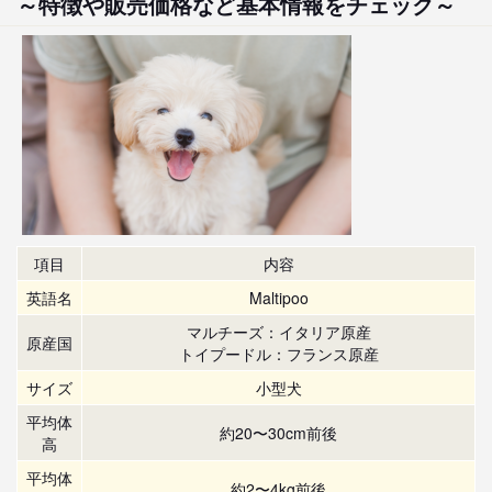
～特徴や販売価格など基本情報をチェック～
項目
内容
英語名
Maltipoo
マルチーズ：イタリア原産
原産国
トイプードル：フランス原産
サイズ
小型犬
平均体
約20〜30cm前後
高
平均体
約2〜4kg前後