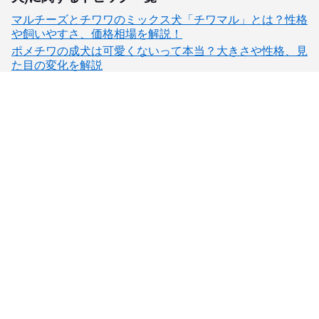
マルチーズとチワワのミックス犬「チワマル」とは？性格
や飼いやすさ、価格相場を解説！
ポメチワの成犬は可愛くないって本当？大きさや性格、見
た目の変化を解説
子犬検索
ブリーダー検索
会員メニュー
愛犬ブリーダーについて
お役立ちコンテンツ
ご利用案内
サポート