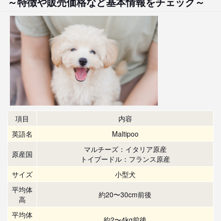
～特徴や販売価格など基本情報をチェック～
項目
内容
英語名
Maltipoo
マルチーズ：イタリア原産
原産国
トイプードル：フランス原産
サイズ
小型犬
平均体
約20〜30cm前後
高
平均体
約2〜4kg前後