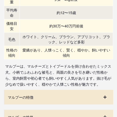
重
平均寿
約12〜15歳
命
価格目
約30万〜40万円前後
安
ホワイト、クリーム、ブラウン、アプリコット、ブラ
毛色
ック、レッドなど多彩
性格の
愛嬌があり、人懐っこく、賢く、穏やか。飼いやすい
傾向
傾向
マルプーは、マルチーズとトイプードルを掛け合わせたミックス
犬。小柄でふわふわな被毛と、両親の良さを引き継いだ性格か
ら、室内飼育や初心者でも飼いやすく人気があります。抜け毛が
少なめで扱いやすく、穏やかで人懐こい性格が魅力です。
マルプーの特徴
マルプーの性格