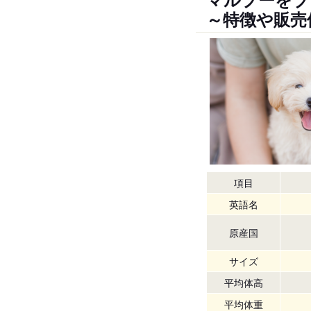
～特徴や販売
項目
英語名
原産国
サイズ
平均体高
平均体重