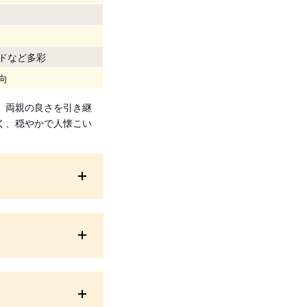
ドなど多彩
向
、両親の良さを引き継
く、穏やかで人懐こい