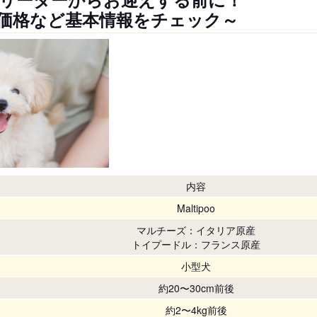
価格など基本情報をチェック～
内容
Maltipoo
マルチーズ：イタリア原産
トイプードル：フランス原産
小型犬
約20〜30cm前後
約2〜4kg前後