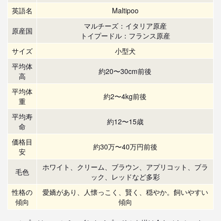
英語名
Maltipoo
マルチーズ：イタリア原産
原産国
トイプードル：フランス原産
サイズ
小型犬
平均体
約20〜30cm前後
高
平均体
約2〜4kg前後
重
平均寿
約12〜15歳
命
価格目
約30万〜40万円前後
安
ホワイト、クリーム、ブラウン、アプリコット、ブラ
毛色
ック、レッドなど多彩
性格の
愛嬌があり、人懐っこく、賢く、穏やか。飼いやすい
傾向
傾向