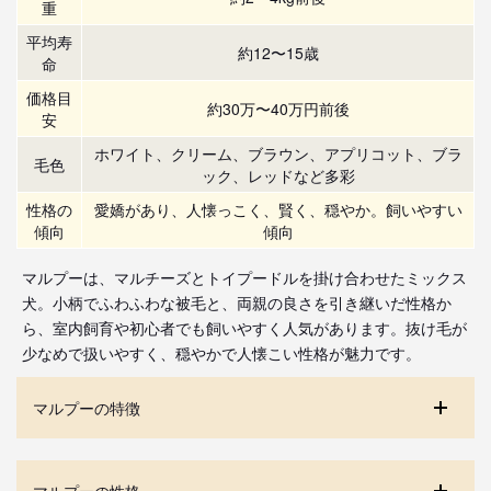
重
平均寿
約12〜15歳
命
価格目
約30万〜40万円前後
安
ホワイト、クリーム、ブラウン、アプリコット、ブラ
毛色
ック、レッドなど多彩
性格の
愛嬌があり、人懐っこく、賢く、穏やか。飼いやすい
傾向
傾向
マルプーは、マルチーズとトイプードルを掛け合わせたミックス
犬。小柄でふわふわな被毛と、両親の良さを引き継いだ性格か
ら、室内飼育や初心者でも飼いやすく人気があります。抜け毛が
少なめで扱いやすく、穏やかで人懐こい性格が魅力です。
マルプーの特徴
マルプーの性格