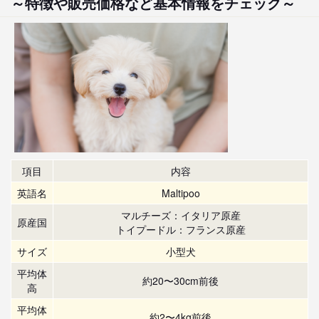
～特徴や販売価格など基本情報をチェック～
項目
内容
英語名
Maltipoo
マルチーズ：イタリア原産
原産国
トイプードル：フランス原産
サイズ
小型犬
平均体
約20〜30cm前後
高
平均体
約2〜4kg前後