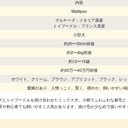
内容
Maltipoo
マルチーズ：イタリア原産
トイプードル：フランス原産
小型犬
約20〜30cm前後
約2〜4kg前後
約12〜15歳
約30万〜40万円前後
ホワイト、クリーム、ブラウン、アプリコット、ブラック、レッ
愛嬌があり、人懐っこく、賢く、穏やか。飼いやすい傾
ズとトイプードルを掛け合わせたミックス犬。小柄でふわふわな被毛と
育や初心者でも飼いやすく人気があります。抜け毛が少なめで扱いやす