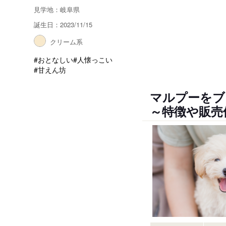
見学地：岐阜県
誕生日：2023/11/15
クリーム系
#おとなしい
#人懐っこい
#甘えん坊
マルプーをブ
～特徴や販売