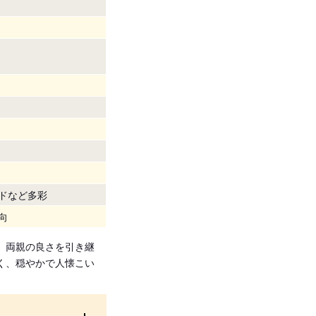
ドなど多彩
向
、両親の良さを引き継
く、穏やかで人懐こい