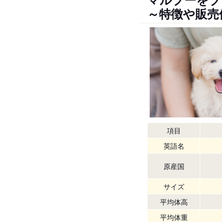
～特徴や販売
項目
英語名
原産国
サイズ
平均体高
平均体重