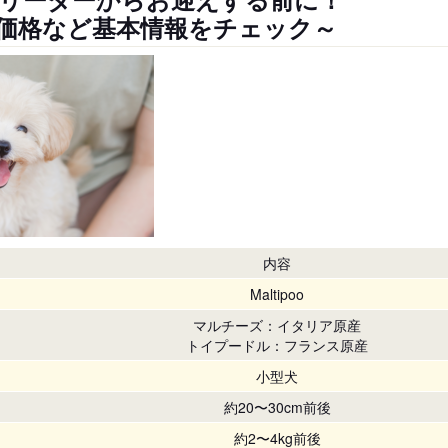
価格など基本情報をチェック～
内容
Maltipoo
マルチーズ：イタリア原産
トイプードル：フランス原産
小型犬
約20〜30cm前後
約2〜4kg前後