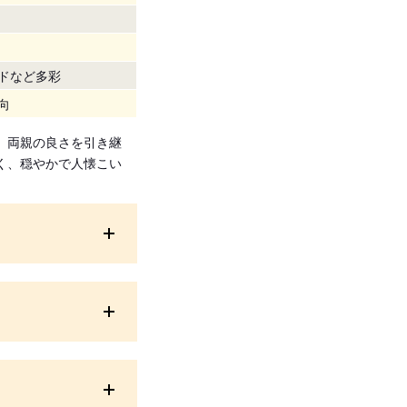
ドなど多彩
向
、両親の良さを引き継
く、穏やかで人懐こい