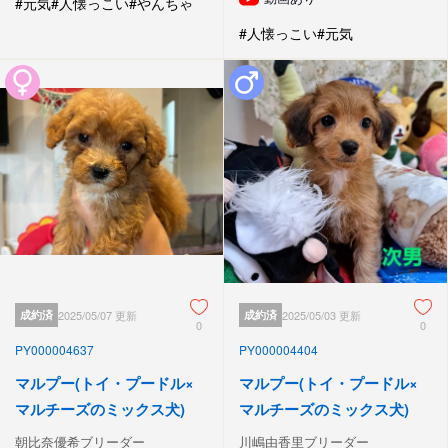
#元気
#人懐っこい
#やんちゃ
#人懐っこい
#元気
成約済
2025/05/07 更新
成約済
2025/05/03 更新
0
0
PY000004637
PY000004404
マルプー(トイ・プードル×
マルプー(トイ・プードル×
マルチーズのミックス犬)
マルチーズのミックス犬)
朝比奈優希ブリーダー
川嶋由香里ブリーダー