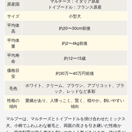
マルチーズ：イタリア原産
原産国
トイプードル：フランス原産
サイズ
小型犬
平均体
約20〜30cm前後
高
平均体
約2〜4kg前後
重
平均寿
約12〜15歳
命
価格目
約30万〜40万円前後
安
ホワイト、クリーム、ブラウン、アプリコット、ブラ
毛色
ック、レッドなど多彩
性格の
愛嬌があり、人懐っこく、賢く、穏やか。飼いやすい
傾向
傾向
マルプーは、マルチーズとトイプードルを掛け合わせたミックス
犬。小柄でふわふわな被毛と、両親の良さを引き継いだ性格か
ら、室内飼育や初心者でも飼いやすく人気があります。抜け毛が