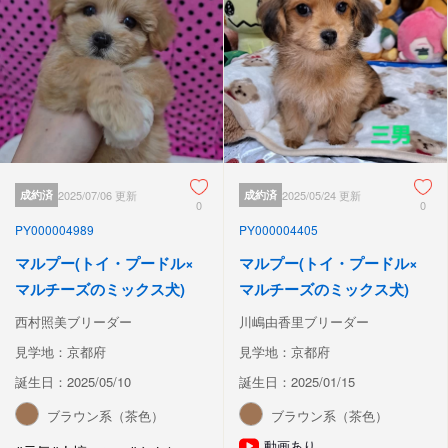
成約済
2025/07/06 更新
成約済
2025/05/24 更新
0
0
PY000004989
PY000004405
マルプー(トイ・プードル×
マルプー(トイ・プードル×
マルチーズのミックス犬)
マルチーズのミックス犬)
西村照美ブリーダー
川嶋由香里ブリーダー
見学地：京都府
見学地：京都府
誕生日：2025/05/10
誕生日：2025/01/15
ブラウン系（茶色）
ブラウン系（茶色）
動画あり