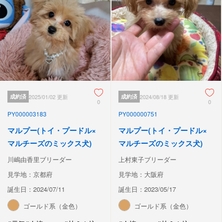
成約済
2025/01/02 更新
成約済
2024/08/18 更新
0
0
PY000003183
PY000000751
マルプー(トイ・プードル×
マルプー(トイ・プードル×
マルチーズのミックス犬)
マルチーズのミックス犬)
川嶋由香里ブリーダー
上村東子ブリーダー
見学地：京都府
見学地：大阪府
誕生日：2024/07/11
誕生日：2023/05/17
ゴールド系（金色）
ゴールド系（金色）