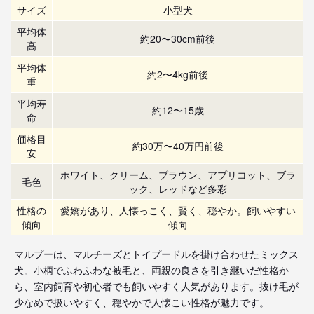
サイズ
小型犬
平均体
約20〜30cm前後
高
平均体
約2〜4kg前後
重
平均寿
約12〜15歳
命
価格目
約30万〜40万円前後
安
ホワイト、クリーム、ブラウン、アプリコット、ブラ
毛色
ック、レッドなど多彩
性格の
愛嬌があり、人懐っこく、賢く、穏やか。飼いやすい
傾向
傾向
マルプーは、マルチーズとトイプードルを掛け合わせたミックス
犬。小柄でふわふわな被毛と、両親の良さを引き継いだ性格か
ら、室内飼育や初心者でも飼いやすく人気があります。抜け毛が
少なめで扱いやすく、穏やかで人懐こい性格が魅力です。