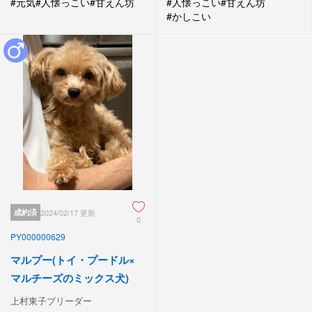
#元気
#人懐っこい
#甘えん坊
#人懐っこい
#甘えん坊
#かしこい
成約済
2024/02/17 更新
0
PY000000629
マルプー(トイ・プードル×
マルチーズのミックス犬)
上村東子ブリーダー