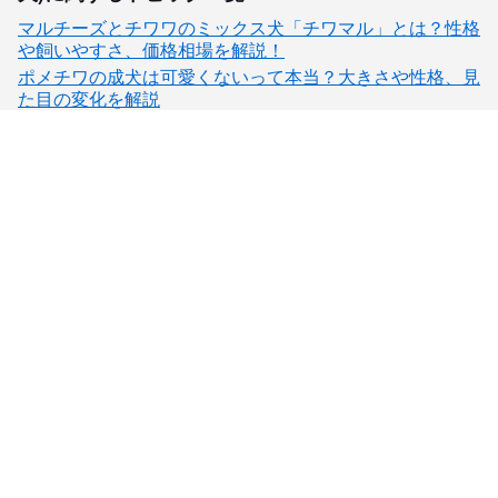
マルチーズとチワワのミックス犬「チワマル」とは？性格
や飼いやすさ、価格相場を解説！
ポメチワの成犬は可愛くないって本当？大きさや性格、見
た目の変化を解説
子犬検索
ブリーダー検索
会員メニュー
愛犬ブリーダーについて
お役立ちコンテンツ
ご利用案内
サポート