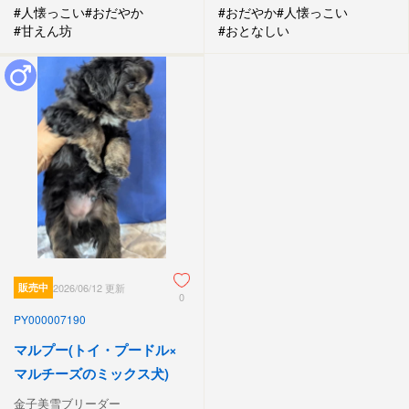
#人懐っこい
#おだやか
#おだやか
#人懐っこい
#甘えん坊
#おとなしい
販売中
2026/06/12 更新
0
PY000007190
マルプー(トイ・プードル×
マルチーズのミックス犬)
金子美雪ブリーダー