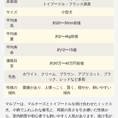
原産国
トイプードル：フランス原産
サイズ
小型犬
平均体
約20〜30cm前後
高
平均体
約2〜4kg前後
重
平均寿
約12〜15歳
命
価格目
約30万〜40万円前後
安
ホワイト、クリーム、ブラウン、アプリコット、ブラ
毛色
ック、レッドなど多彩
性格の
愛嬌があり、人懐っこく、賢く、穏やか。飼いやすい
傾向
傾向
マルプーは、マルチーズとトイプードルを掛け合わせたミックス
犬。小柄でふわふわな被毛と、両親の良さを引き継いだ性格か
ら、室内飼育や初心者でも飼いやすく人気があります。抜け毛が